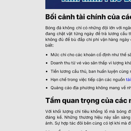
Bối cảnh tài chính của c
Bóng đá không chỉ có những đội lớn với ngâ
đang chật vật từng ngày để trả lương cầu t
không đủ để bù đắp chi phí vận hàng ngày 
biết:
Mức chi cho các khoản cố định như thế s
Doanh thu từ vé vào sân thấp vì lượng kh
Tiền lương cầu thủ, ban huấn luyện cùng 
Hạn chế trong việc tiếp cận các nguồn
tà
Quảng cáo địa phương không mang về nhi
Tầm quan trọng của các n
Với khối lượng chi tiêu khổng lồ mà bóng 
đáng kể. Những thương hiệu này sẵn sàng 
ảnh. Sự hợp tác đôi bên cùng có lợi khi mà đ