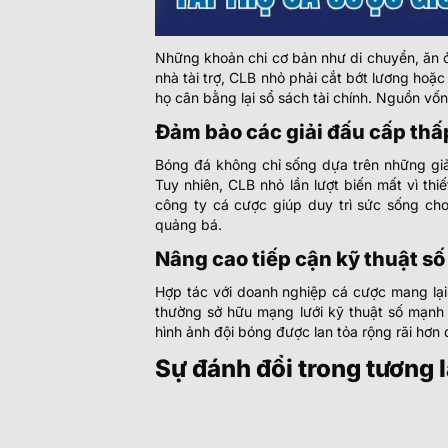
Những khoản chi cơ bản như di chuyển, ăn ở 
nhà tài trợ, CLB nhỏ phải cắt bớt lương hoặc
họ cân bằng lại sổ sách tài chính. Nguồn vố
Đảm bảo các giải đấu cấp thấp
Bóng đá không chỉ sống dựa trên những gi
Tuy nhiên, CLB nhỏ lần lượt biến mất vì th
công ty cá cược giúp duy trì sức sống cho 
quảng bá.
Nâng cao tiếp cận kỹ thuật số
Hợp tác với doanh nghiệp cá cược mang lại l
thường sở hữu mạng lưới kỹ thuật số mạnh
hình ảnh đội bóng được lan tỏa rộng rãi hơn
Sự đánh đổi trong tương 