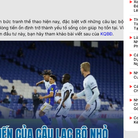
Xo
Đá
Lê
Th
bức tranh thể thao hiện nay, đặc biệt với những câu lạc bộ
Tí
òng tiền ổn định trở thành yếu tố sống còn giúp họ tồn tại. Vì
Tạ
n đầu tư này, bạn hãy tham khảo bài viết sau của
KQBĐ
.
Lừ
Nh
Ph
Cá
Dụ
Ng
Nh
Cư
Cá
Ch
Nh
Ch
G
Cơ
Kè