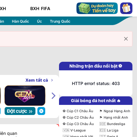
BXH
BXH FIFA
ản
Hàn Quốc
Úc
Trung Quốc
Những trận đấu nổi bật ⚽️
Xem tất cả
HTTP error! status: 403
Giải bóng đá hot nhất 🔥
⚽️ Cúp C1 Châu Âu
🏴󠁧󠁢󠁥󠁮󠁧󠁿 Ngoại Hạng Anh
⚽️ Cúp C2 Châu Âu
🏴󠁧󠁢󠁥󠁮󠁧󠁿 Hạng nhất Anh
⚽️ Cúp C3 Châu Âu
🇩🇪 Bundesliga
🇻🇳 V-League
🇪🇸 La Liga
liên quan
🇻🇳 Hạng nhất VN
🇮🇹 Serie A