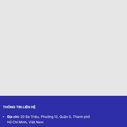
THÔNG TIN LIÊN HỆ
Địa chỉ:
20 Bà Triệu, Phường 12, Quận 5, Thành phố
Hồ Chí Minh, Việt Nam