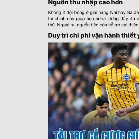
Nguồn thu nhập cao hơn
Không ít đội bóng ở giải hạng Nhì hay Ba đã
tài chính này giúp họ chi trả lương đầy đủ
thủ. Ngoài ra, nguồn tiền còn hỗ trợ cải thiện
Duy trì chi phí vận hành thiết