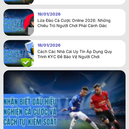
19/01/2026
Lừa Đảo Cá Cược Online 2026: Những
Chiêu Trò Người Chơi Phải Cảnh Giác
18/01/2026
Cách Các Nhà Cái Uy Tín Áp Dụng Quy
Trình KYC Để Bảo Vệ Người Chơi