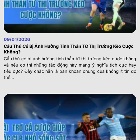
09/01/2026
Cầu Thủ Có Bị Ảnh Hưởng Tinh Thần Từ Thị Trường Kèo Cược
Không?
Cầu thủ có bị ảnh hưởng tinh thần từ thị trường kèo cược không
và nếu có thì những tác động này mang ý nghĩa tích cực hay
tiêu cực? Đây chắc hẳn là băn khoăn chung của không ít tín đồ
thể...