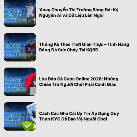
Xoay Chuyển Thị Trường Bóng Đá: Kỷ
Nguyên AI và Dữ Liệu Lên Ngôi
Thống Kê Theo Thời Gian Thực – Tính Năng
Bóng Đá Cực Cháy Tại KQBĐ
Lừa Đảo Cá Cược Online 2026: Những
Chiêu Trò Người Chơi Phải Cảnh Giác
Cách Các Nhà Cái Uy Tín Áp Dụng Quy
Trình KYC Để Bảo Vệ Người Chơi