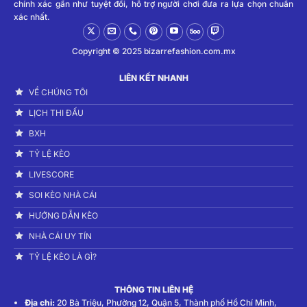
chính xác gần như tuyệt đối, hỗ trợ người chơi đưa ra lựa chọn chuẩn
xác nhất.
Copyright © 2025 bizarrefashion.com.mx
LIÊN KẾT NHANH
VỀ CHÚNG TÔI
LỊCH THI ĐẤU
BXH
TỶ LỆ KÈO
LIVESCORE
SOI KÈO NHÀ CÁI
HƯỚNG DẪN KÈO
NHÀ CÁI UY TÍN
TỶ LỆ KÈO LÀ GÌ?
THÔNG TIN LIÊN HỆ
Địa chỉ:
20 Bà Triệu, Phường 12, Quận 5, Thành phố Hồ Chí Minh,