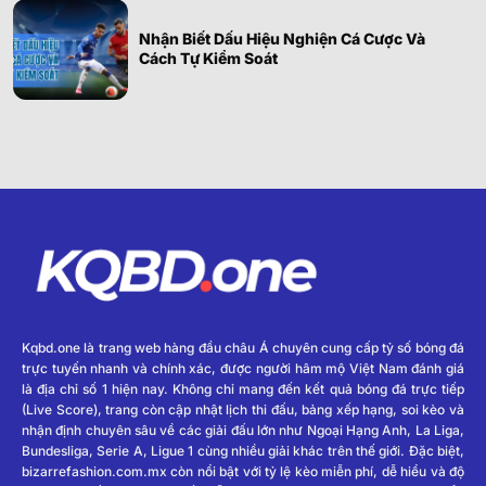
Nhận Biết Dấu Hiệu Nghiện Cá Cược Và
Cách Tự Kiểm Soát
Kqbd.one là trang web hàng đầu châu Á chuyên cung cấp tỷ số bóng đá
trực tuyến nhanh và chính xác, được người hâm mộ Việt Nam đánh giá
là địa chỉ số 1 hiện nay. Không chỉ mang đến kết quả bóng đá trực tiếp
(Live Score), trang còn cập nhật lịch thi đấu, bảng xếp hạng, soi kèo và
nhận định chuyên sâu về các giải đấu lớn như Ngoại Hạng Anh, La Liga,
Bundesliga, Serie A, Ligue 1 cùng nhiều giải khác trên thế giới. Đặc biệt,
bizarrefashion.com.mx còn nổi bật với tỷ lệ kèo miễn phí, dễ hiểu và độ