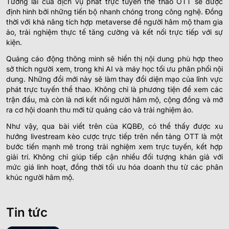
Tương lai của dịch vụ phát trực tuyến thể thao OTT sẽ được
định hình bởi những tiến bộ nhanh chóng trong công nghệ. Đồng
thời với khả năng tích hợp metaverse để người hâm mộ tham gia
ảo, trải nghiệm thực tế tăng cường và kết nối trực tiếp với sự
kiện.
Quảng cáo động thông minh sẽ hiển thị nội dung phù hợp theo
sở thích người xem, trong khi AI và máy học tối ưu phân phối nội
dung. Những đổi mới này sẽ làm thay đổi diện mạo của lĩnh vực
phát trực tuyến thể thao. Không chỉ là phương tiện để xem các
trận đấu, mà còn là nơi kết nối người hâm mộ, cộng đồng và mở
ra cơ hội doanh thu mới từ quảng cáo và trải nghiệm ảo.
Như vậy, qua bài viết trên của KQBĐ, có thể thấy được xu
hướng livestream kèo cược trực tiếp trên nền tảng OTT là một
bước tiến mạnh mẽ trong trải nghiệm xem trực tuyến, kết hợp
giải trí. Không chỉ giúp tiếp cận nhiều đối tượng khán giả với
mức giá linh hoạt, đồng thời tối ưu hóa doanh thu từ các phân
khúc người hâm mộ.
Tin tức