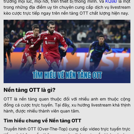
trường mọi lúc, mọi nơi, trên thiết bị thông minh. Và
KQBĐ
là một
trong những địa điểm uy tín chuyên cung cấp dịch vụ livestream
kèo cược trực tiếp ngay trên nền tảng OTT chất lượng hiện nay.
Nền tảng OTT là gì?
OTT là nền tảng quen thuộc đối với nhiều anh em thuộc cộng
đồng cá cược trực tuyến. Tại đây, xu hướng livestream khá thịnh
hành, được nhiều thành viên quan tâm.
Tìm hiểu chung về Nền tảng OTT
Truyền hình OTT (Over-The-Top) cung cấp video trực tuyến trực