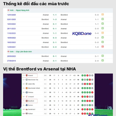
Thống kê đối đầu các mùa trước
Vị thế Brentford vs Arsenal tại NHA