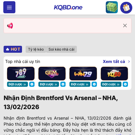
Bỏ
qua
nội
dung
🔥
HOT
Tỷ lệ kèo
Soi kèo nhà cái
Top nhà cái uy tín
Xem tất cả
Nhận Định Brentford Vs Arsenal – NHA,
13/02/2026
Nhận định Brentford vs Arsenal – NHA, 13/02/2026 đánh giá
Pháo thủ đang thể hiện phong độ hủy diệt với mục tiêu củng cố
vững chắc ngôi vị đầu bảng. Đây hứa hẹn là thử thách đầy khó