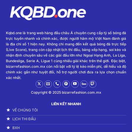
Kqbd.one là trang web hàng đầu châu Á chuyên cung cấp tỷ số bóng đá
trực tuyến nhanh và chính xác, được người hâm mộ Việt Nam đánh giá
là địa chỉ số 1 hiện nay. Không chỉ mang đến kết quả bóng đá trực tiếp
(Live Score), trang còn cập nhật lịch thi đấu, bảng xếp hạng, soi kèo và
nhận định chuyên sâu về các giải đấu lớn như Ngoại Hạng Anh, La Liga,
Bundesliga, Serie A, Ligue 1 cùng nhiều giải khác trên thế giới. Đặc biệt,
bizarrefashion.com.mx còn nổi bật với tỷ lệ kèo miễn phí, dễ hiểu và độ
chính xác gần như tuyệt đối, hỗ trợ người chơi đưa ra lựa chọn chuẩn
xác nhất.
Copyright © 2025 bizarrefashion.com.mx
LIÊN KẾT NHANH
VỀ CHÚNG TÔI
LỊCH THI ĐẤU
BXH