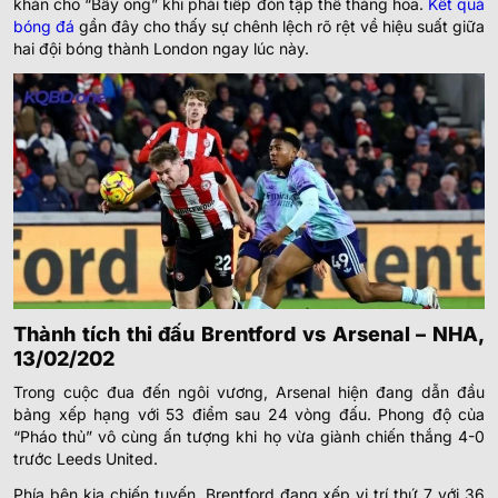
khăn cho “Bầy ong” khi phải tiếp đón tập thể thăng hoa.
Kết quả
bóng đá
gần đây cho thấy sự chênh lệch rõ rệt về hiệu suất giữa
hai đội bóng thành London ngay lúc này.
Thành tích thi đấu Brentford vs Arsenal – NHA,
13/02/202
Trong cuộc đua đến ngôi vương, Arsenal hiện đang dẫn đầu
bảng xếp hạng với 53 điểm sau 24 vòng đấu. Phong độ của
“Pháo thủ” vô cùng ấn tượng khi họ vừa giành chiến thắng 4-0
trước Leeds United.
Phía bên kia chiến tuyến, Brentford đang xếp vị trí thứ 7 với 36