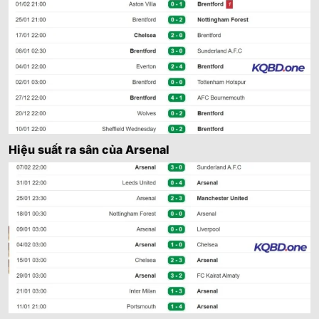
Hiệu suất ra sân của Arsenal