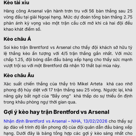
Kèo tài xỉu
Hàng công Arsenal vận hành trơn tru với 56 bàn thắng sau 25
vòng đấu tại giải Ngoại hạng. Mức dự đoán tổng bàn thắng 2.75
phản ánh kỳ vọng vào một trận cầu cởi mở khi cả hai đội đều
khao khát điểm số.
Kèo châu Á
Soi kèo trận Brentford vs Arsenal cho thấy đội khách sở hữu tỷ
lệ thắng kèo ấn tượng với 4/5 trận thắng gần nhất. Với mức
chấp 1.25, đội bóng dẫn đầu bảng xếp hạng cho thấy sức mạnh
vượt trội so với một Brentford đã nhận 10 thất bại mùa này.
Kèo châu Âu
Xác suất chiến thắng của thầy trò Mikel Arteta khá cao nhờ
phong độ hủy diệt với 17 trận thắng sau 25 vòng. Ngược lại, khả
năng gây bất ngờ của “Bầy ong” khá thấp do sự thiếu ổn định
trong khâu phòng ngự thời gian qua.
Gợi ý kèo hay trận Brentford vs Arsenal
Nhận định Brentford vs Arsenal – NHA, 13/02/2026
cho thấy sự
áp đảo về trình độ lẫn phong độ của đội quân dẫn đầu bảng xếp
hạng. Dưới đây là bảng tổng hợp các gợi ý kèo sáng nhất cho