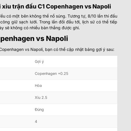
i xỉu trận đấu C1 Copenhagen vs Napoli
u có một bên không thể nổ súng. Tương tự, 8/10 lần thi đấu
ông giữ sạch lưới. Trong lần đối đầu tới, lịch sử có thể tiếp
này sẽ không có nhiều bàn thắng được ghi.
openhagen vs Napoli
Copenhagen vs Napoli, bạn có thể cập nhật bảng gợi ý sau:
Gợi ý
Copenhagen +0.25
Hòa
Xỉu 2.5
Đúng
4