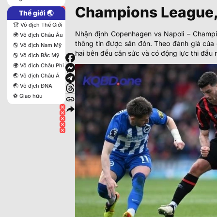
Champions League,
Thế giới 🌏
🏆 Vô địch Thế Giới
Nhận định Copenhagen vs Napoli – Champio
🌍️ Vô địch Châu Âu
thông tin được săn đón. Theo đánh giá của
🌎️️ Vô địch Nam Mỹ
hai bên đều cân sức và có động lực thi đấu r
🌎️ Vô địch Bắc Mỹ
🌍️️ Vô địch Châu Phi
🌏️️ Vô địch Châu Á
🌏️️ Vô địch ĐNA
⚽️️️ Giao hữu