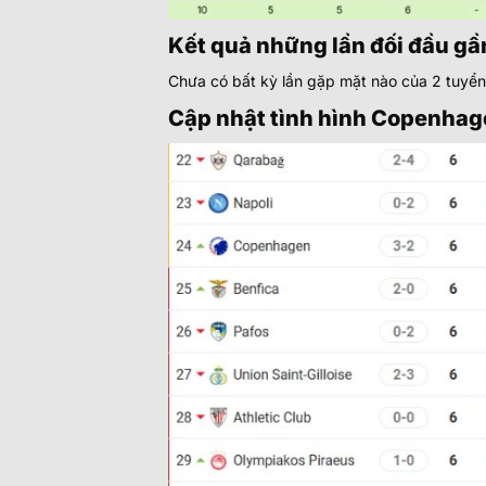
Kết quả những lần đối đầu gầ
Chưa có bất kỳ lần gặp mặt nào của 2 tuyển
Cập nhật tình hình Copenhage