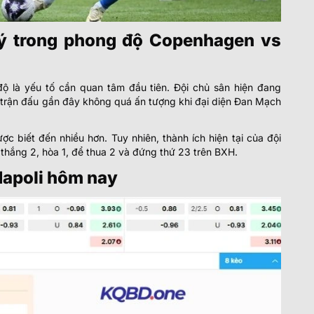
 ý trong phong độ Copenhagen vs
ộ là yếu tố cần quan tâm đầu tiên. Đội chủ sân hiện đang
 trận đấu gần đây không quá ấn tượng khi đại diện Đan Mạch
ợc biết đến nhiều hơn. Tuy nhiên, thành ích hiện tại của đội
 thắng 2, hòa 1, để thua 2 và đứng thứ 23 trên BXH.
Napoli hôm nay