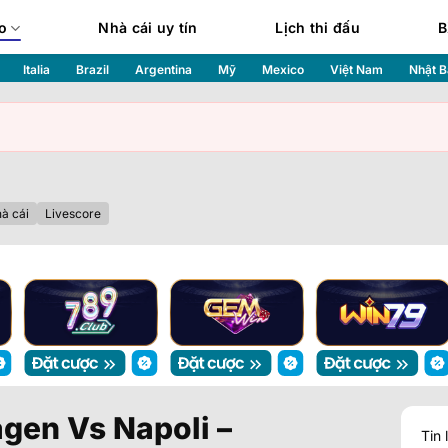
o
Nhà cái uy tín
Lịch thi đấu
Italia
Brazil
Argentina
Mỹ
Mexico
Việt Nam
Nhật B
hà cái
Livescore
gen Vs Napoli –
Tin 