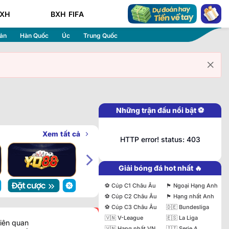
BXH
BXH FIFA
ản
Hàn Quốc
Úc
Trung Quốc
Những trận đấu nổi bật ⚽️
Xem tất cả
HTTP error! status: 403
Giải bóng đá hot nhất 🔥
⚽️ Cúp C1 Châu Âu
🏴󠁧󠁢󠁥󠁮󠁧󠁿 Ngoại Hạng Anh
⚽️ Cúp C2 Châu Âu
🏴󠁧󠁢󠁥󠁮󠁧󠁿 Hạng nhất Anh
⚽️ Cúp C3 Châu Âu
🇩🇪 Bundesliga
🇻🇳 V-League
🇪🇸 La Liga
liên quan
🇻🇳 Hạng nhất VN
🇮🇹 Serie A