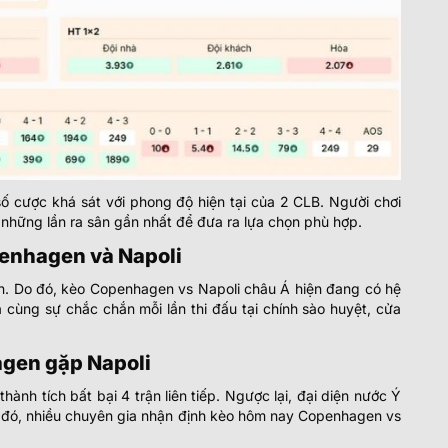
 cược khá sát với phong độ hiện tại của 2 CLB. Người chơi
 những lần ra sân gần nhất để đưa ra lựa chọn phù hợp.
penhagen và Napoli
n. Do đó, kèo Copenhagen vs Napoli châu Á hiện đang có hệ
hà cùng sự chắc chắn mỗi lần thi đấu tại chính sào huyệt, cửa
agen gặp Napoli
ành tích bất bại 4 trận liên tiếp. Ngược lại, đại diện nước Ý
Do đó, nhiều chuyên gia nhận định kèo hôm nay Copenhagen vs