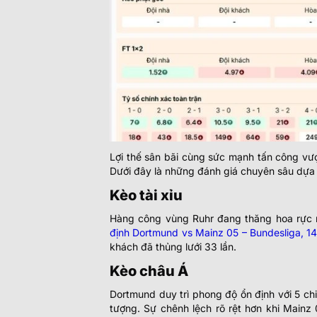
Lợi thế sân bãi cùng sức mạnh tấn công vượ
Dưới đây là những đánh giá chuyên sâu dựa t
Kèo tài xỉu
Hàng công vùng Ruhr đang thăng hoa rực r
định Dortmund vs Mainz 05 – Bundesliga, 
khách đã thủng lưới 33 lần.
Kèo châu Á
Dortmund duy trì phong độ ổn định với 5 chi
tượng. Sự chênh lệch rõ rệt hơn khi Mainz 