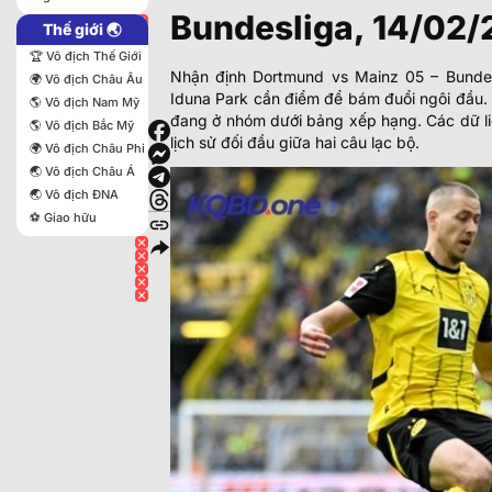
Bundesliga, 14/02
Thế giới 🌏
🏆 Vô địch Thế Giới
Nhận định Dortmund vs Mainz 05 – Bundesl
🌍️ Vô địch Châu Âu
Iduna Park cần điểm để bám đuổi ngôi đầu. S
🌎️️ Vô địch Nam Mỹ
đang ở nhóm dưới bảng xếp hạng. Các dữ l
🌎️ Vô địch Bắc Mỹ
lịch sử đối đầu giữa hai câu lạc bộ.
🌍️️ Vô địch Châu Phi
🌏️️ Vô địch Châu Á
🌏️️ Vô địch ĐNA
⚽️️️ Giao hữu