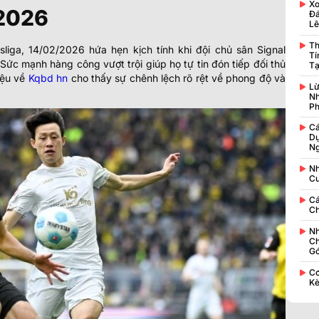
Xo
/2026
Đá
Lê
Th
iga, 14/02/2026 hứa hẹn kịch tính khi đội chủ sân Signal
Tí
ức mạnh hàng công vượt trội giúp họ tự tin đón tiếp đối thủ
Tạ
iệu về
Kqbd hn
cho thấy sự chênh lệch rõ rệt về phong độ và
Lừ
Nh
Ph
Cá
Dụ
Ng
Nh
Cư
Cá
Ch
Nh
Ch
G
Cơ
Kè