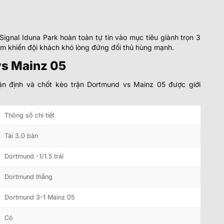
Signal Iduna Park hoàn toàn tự tin vào mục tiêu giành trọn 3
điểm khiến đội khách khó lòng đứng đối thủ hùng mạnh.
vs Mainz 05
hận định và chốt kèo trận Dortmund vs Mainz 05 được giới
Thông số chi tiết
Tài 3.0 bàn
Dortmund -1/1.5 trái
Dortmund thắng
Dortmund 3-1 Mainz 05
Có