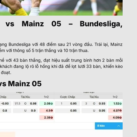
d vs Mainz 05 – Bundesliga,
ng Bundesliga với 48 điểm sau 21 vòng đấu. Trái lại, Mainz
iểm với thông số 5 trận thắng và 10 trận thua.
 với 43 bàn thắng, đạt hiệu suất trung bình hơn 2 bàn mỗi
khách đang lộ rõ lỗ hổng khi đã để lọt lưới 33 bàn, khiến kèo
 đoạt.
vs Mainz 05