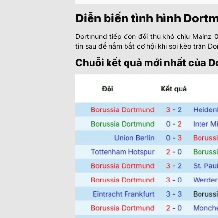
Diễn biến tình hình Dor
Dortmund tiếp đón đối thủ khó chịu Mainz 0
tin sau để nắm bắt cơ hội khi soi kèo trận D
Chuỗi kết quả mới nhất của 