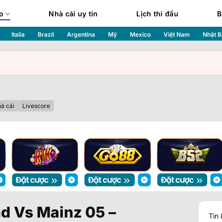
o
Nhà cái uy tín
Lịch thi đấu
Italia
Brazil
Argentina
Mỹ
Mexico
Việt Nam
Nhật B
hà cái
Livescore
d Vs Mainz 05 –
Tin 