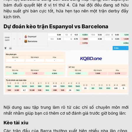
bám đuổi quyết liệt ở vị trí thứ 4. Cả hai đội đều đang sở hữu
hiệu suất ghi bàn cực tốt, hứa hẹn tạo nên một trận derby đầy
kịch tính.
Dự đoán kèo trận Espanyol vs Barcelona
Nội dung sau tập trung làm rõ từ các chỉ số chuyên môn mới
nhất nhằm giúp bạn có thêm cơ sở đánh giá trước giờ bóng lăn:
Kèo tài xỉu
Các trận đấu của Barca thường xuất hiện nhiều pha lập công,