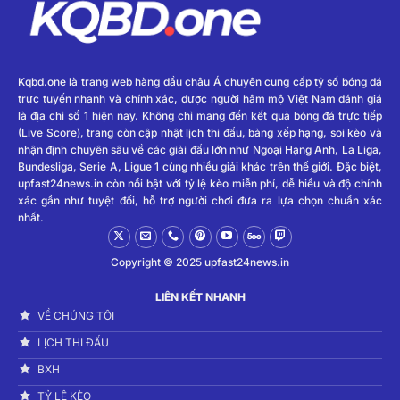
Kqbd.one là trang web hàng đầu châu Á chuyên cung cấp tỷ số bóng đá
trực tuyến nhanh và chính xác, được người hâm mộ Việt Nam đánh giá
là địa chỉ số 1 hiện nay. Không chỉ mang đến kết quả bóng đá trực tiếp
(Live Score), trang còn cập nhật lịch thi đấu, bảng xếp hạng, soi kèo và
nhận định chuyên sâu về các giải đấu lớn như Ngoại Hạng Anh, La Liga,
Bundesliga, Serie A, Ligue 1 cùng nhiều giải khác trên thế giới. Đặc biệt,
upfast24news.in còn nổi bật với tỷ lệ kèo miễn phí, dễ hiểu và độ chính
xác gần như tuyệt đối, hỗ trợ người chơi đưa ra lựa chọn chuẩn xác
nhất.
Copyright © 2025 upfast24news.in
LIÊN KẾT NHANH
VỀ CHÚNG TÔI
LỊCH THI ĐẤU
BXH
TỶ LỆ KÈO