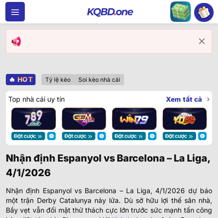
Bỏ
qua
nội
dung
🔥
HOT
Tỷ lệ kèo
Soi kèo nhà cái
Top nhà cái uy tín
Xem tất cả
Nhận định Espanyol vs Barcelona – La Liga,
4/1/2026
Nhận định Espanyol vs Barcelona – La Liga, 4/1/2026 dự báo
một trận Derby Catalunya nảy lửa. Dù sở hữu lợi thế sân nhà,
Bầy vẹt vẫn đối mặt thử thách cực lớn trước sức mạnh tấn công