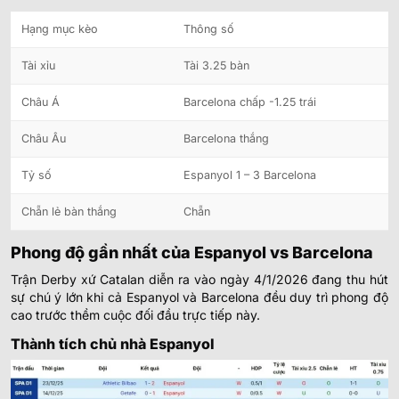
Hạng mục kèo
Thông số
Tài xỉu
Tài 3.25 bàn
Châu Á
Barcelona chấp -1.25 trái
Châu Âu
Barcelona thắng
Tỷ số
Espanyol 1 – 3 Barcelona
Chẵn lẻ bàn thắng
Chẵn
Phong độ gần nhất của Espanyol vs Barcelona
Trận Derby xứ Catalan diễn ra vào ngày 4/1/2026 đang thu hút
sự chú ý lớn khi cả Espanyol và Barcelona đều duy trì phong độ
cao trước thềm cuộc đối đầu trực tiếp này.
Thành tích chủ nhà Espanyol