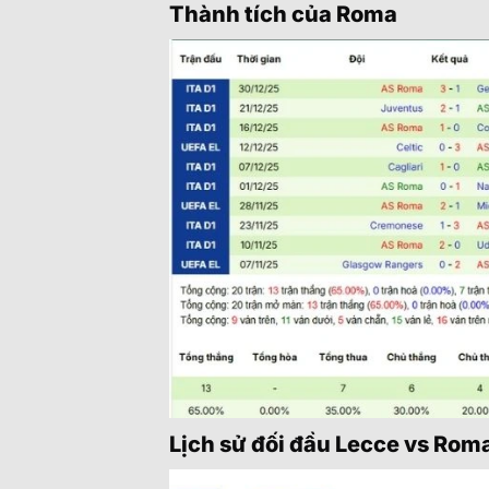
Thành tích của Roma
Lịch sử đối đầu Lecce vs Rom