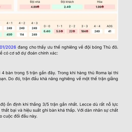
/01/2026
đang cho thấy ưu thế nghiêng về đội bóng Thủ đô.
ể có cơ sở dự đoán chính xác:
4 bàn trong 5 trận gần đây. Trong khi hàng thủ Roma lại thi
 đoạn. Do đó, trận đấu khả năng nghiêng về một thế trận giằng
ộ ổn định khi thắng 3/5 trận gần nhất. Lecce dù rất nỗ lực
 thất bại và hiệu suất ghi bàn khá thấp. Với dàn nhân sự chất
ho cuộc đối đầu này.