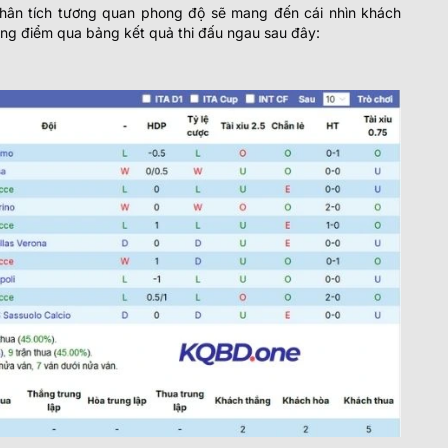
 phân tích tương quan phong độ sẽ mang đến cái nhìn khách
ùng điểm qua bảng kết quả thi đấu ngau sau đây: