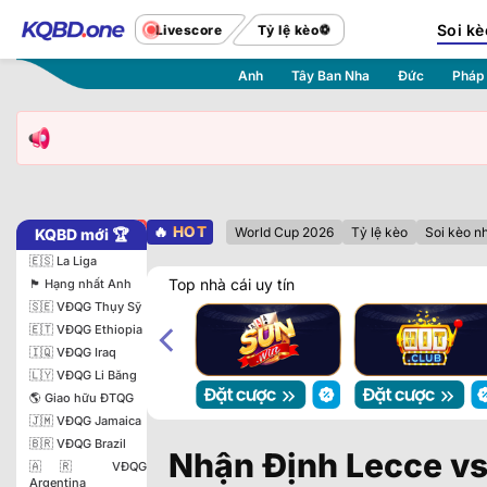
Bỏ
Soi kè
Livescore
Tỷ lệ kèo
qua
nội
Anh
Tây Ban Nha
Đức
Pháp
dung
🔥
HOT
World Cup 2026
Tỷ lệ kèo
Soi kèo n
KQBD mới 🏆
🇪🇸 La Liga
Top nhà cái uy tín
🏴󠁧󠁢󠁥󠁮󠁧󠁿 Hạng nhất Anh
🇸🇪 VĐQG Thụy Sỹ
🇪🇹 VĐQG Ethiopia
🇮🇶 VĐQG Iraq
🇱🇾 VĐQG Li Băng
🌎 Giao hữu ĐTQG
🇯🇲 VĐQG Jamaica
🇧🇷 VĐQG Brazil
Nhận Định Lecce vs
🇦🇷 VĐQG
Argentina