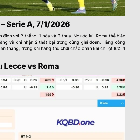
– Serie A, 7/1/2026
n định với 2 thắng, 1 hòa và 2 thua. Ngược lại, Roma thể hiện
ắng và chỉ nhận 2 thất bại trong cùng giai đoạn. Hàng công
n thắng, trong khi hàng thủ chơi chắc chắn khi chỉ lọt lưới 4
ầu Lecce vs Roma