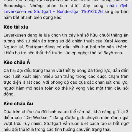
Bundesliga. Những phân tích dưới đây cùng
nhận định
Leverkusen vs Stuttgart – Bundesliga, 11/01/2026
sẽ giúp bạn
nắm bắt nhanh biến động kèo:
Kèo tài xỉu
Leverkusen đang là lựa chọn tin cậy khi sở hữu chuỗi thắng ấn
tượng nhờ sự biến ảo trong sơ đồ chiến thuật của Xabi Alonso.
Ngược lại, Stuttgart đang có dấu hiệu hụt hơi trên sân khách,
khiến họ trở nên thất thế trước sức ép nghẹt thở tại BayArena.
Kèo châu Á
Cả hai đội đều trung thành với triết lý bóng đá tổng lực, dẫn đến
xác suất xuất hiện nhiều bàn thắng trong các cuộc chạm trán
trực diện là rất cao. Với phong độ cao của các chân sút chủ lực,
người hâm mộ hoàn toàn có thể kỳ vọng vào một trận cầu sôi
động.
Kèo châu Âu
Dựa trên chiều sâu đội hình và ưu thế sân bãi, khả năng giữ lại 3
điểm của “Die Werkself” đang được giới chuyên môn đánh giá
vượt trội. Tuy nhiên, Stuttgart vẫn luôn biết cách tạo ra bất ngờ
nếu đối thủ lơ là trong các tình huống chuyển trạng thái.