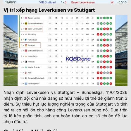
Vị trí xếp hạng Leverkusen vs Stuttgart
Nhận định Leverkusen vs Stuttgart – Bundesliga, 11/01/2026
nhận định đội chủ nhà đang sở hữu nhiều lợi thế để giành trọn 3
điểm. Sự thiếu hụt lực lượng nghiêm trọng của Stuttgart vô tình
mở ra cơ hội lớn cho hàng công Leverkusen bùng nổ. Dựa trên
tỷ lệ kèo phân tích, anh em hoàn toàn có cơ sở chuẩn để lựa
chọn đầu tư.