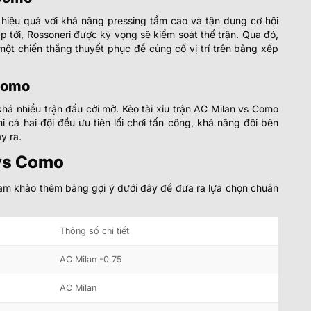
hiệu quả với khả năng pressing tầm cao và tận dụng cơ hội
ắp tới, Rossoneri được kỳ vọng sẽ kiểm soát thế trận. Qua đó,
 một chiến thắng thuyết phục để củng cố vị trí trên bảng xếp
 Como
há nhiều trận đấu cởi mở. Kèo tài xỉu trận AC Milan vs Como
 cả hai đội đều ưu tiên lối chơi tấn công, khả năng đôi bên
y ra.
 vs Como
am khảo thêm bảng gợi ý dưới đây để đưa ra lựa chọn chuẩn
Thông số chi tiết
AC Milan -0.75
AC Milan