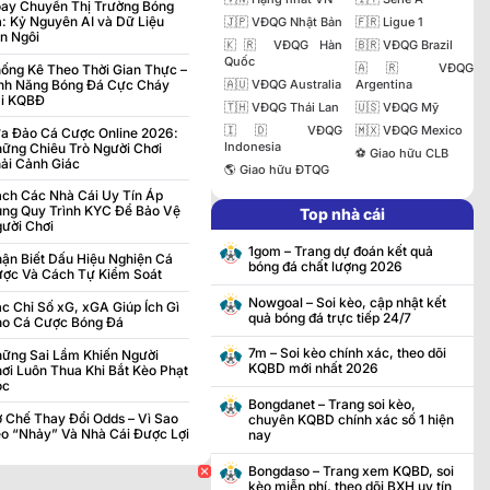
ay Chuyển Thị Trường Bóng
: Kỷ Nguyên AI và Dữ Liệu
🇯🇵 VĐQG Nhật Bản
🇫🇷 Ligue 1
n Ngôi
🇰🇷 VĐQG Hàn
🇧🇷 VĐQG Brazil
Quốc
🇦🇷 VĐQG
ống Kê Theo Thời Gian Thực –
nh Năng Bóng Đá Cực Cháy
🇦🇺 VĐQG Australia
Argentina
i KQBĐ
🇹🇭 VĐQG Thái Lan
🇺🇸 VĐQG Mỹ
🇮🇩 VĐQG
🇲🇽 VĐQG Mexico
a Đảo Cá Cược Online 2026:
Indonesia
ững Chiêu Trò Người Chơi
⚽️ Giao hữu CLB
ải Cảnh Giác
🌎 Giao hữu ĐTQG
ch Các Nhà Cái Uy Tín Áp
ng Quy Trình KYC Để Bảo Vệ
Top nhà cái
ười Chơi
1gom – Trang dự đoán kết quả
ận Biết Dấu Hiệu Nghiện Cá
bóng đá chất lượng 2026
ợc Và Cách Tự Kiểm Soát
Nowgoal – Soi kèo, cập nhật kết
c Chỉ Số xG, xGA Giúp Ích Gì
quả bóng đá trực tiếp 24/7
o Cá Cược Bóng Đá
7m – Soi kèo chính xác, theo dõi
ững Sai Lầm Khiến Người
KQBD mới nhất 2026
ơi Luôn Thua Khi Bắt Kèo Phạt
óc
Bongdanet – Trang soi kèo,
 Chế Thay Đổi Odds – Vì Sao
chuyên KQBD chính xác số 1 hiện
o “Nhảy” Và Nhà Cái Được Lợi
nay
Bongdaso – Trang xem KQBD, soi
kèo miễn phí, theo dõi BXH uy tín