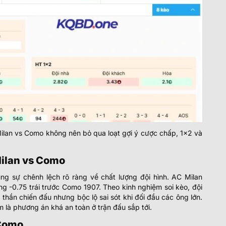
lan vs Como không nên bỏ qua loạt gợi ý cược chấp, 1×2 và
Milan vs Como
cùng sự chênh lệch rõ ràng về chất lượng đội hình. AC Milan
 -0.75 trái trước Como 1907. Theo kinh nghiệm soi kèo, đội
 thần chiến đấu nhưng bộc lộ sai sót khi đối đầu các ông lớn.
m là phương án khá an toàn ở trận đấu sắp tới.
 Como