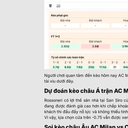
Người chơi quan tâm đến kèo hôm nay AC Mi
tài xỉu dưới đây.
Dự đoán kèo châu Á trận AC 
Rossoneri có lợi thế sân nhà tại San Siro 
đang được đánh giá cao hơn khi chấp khoảng
khách thi đấu đầy nỗ lực và không thiếu tinh
Vì vậy, lựa chọn cửa trên -0.75 vẫn được xe
Soi kèo châu Âu AC Milan vs