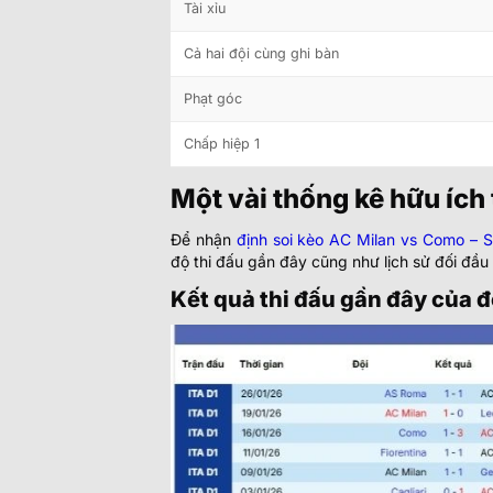
Tài xỉu
Cả hai đội cùng ghi bàn
Phạt góc
Chấp hiệp 1
Một vài thống kê hữu ích
Để nhận
định soi kèo AC Milan vs Como – S
độ thi đấu gần đây cũng như lịch sử đối đầu 
Kết quả thi đấu gần đây của đ