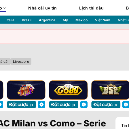
o
Nhà cái uy tín
Lịch thi đấu
Italia
Brazil
Argentina
Mỹ
Mexico
Việt Nam
Nhật B
hà cái
Livescore
AC Milan vs Como – Serie
Tin 