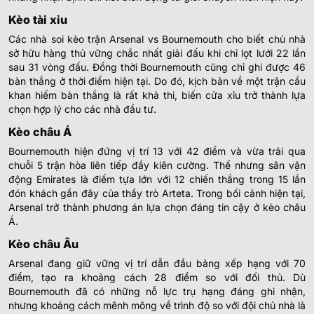
Kèo tài xỉu
Các nhà soi kèo trận Arsenal vs Bournemouth cho biết chủ nhà
sở hữu hàng thủ vững chắc nhất giải đấu khi chỉ lọt lưới 22 lần
sau 31 vòng đấu. Đồng thời Bournemouth cũng chỉ ghi được 46
bàn thắng ở thời điểm hiện tại. Do đó, kịch bản về một trận cầu
khan hiếm bàn thắng là rất khả thi, biến cửa xỉu trở thành lựa
chọn hợp lý cho các nhà đầu tư.
Kèo châu Á
Bournemouth hiện đứng vị trí 13 với 42 điểm và vừa trải qua
chuỗi 5 trận hòa liên tiếp đầy kiên cường. Thế nhưng sân vận
động Emirates là điểm tựa lớn với 12 chiến thắng trong 15 lần
đón khách gần đây của thầy trò Arteta. Trong bối cảnh hiện tại,
Arsenal trở thành phương án lựa chọn đáng tin cậy ở kèo châu
Á.
Kèo châu Âu
Arsenal đang giữ vững vị trí dẫn đầu bảng xếp hạng với 70
điểm, tạo ra khoảng cách 28 điểm so với đối thủ. Dù
Bournemouth đã có những nỗ lực trụ hạng đáng ghi nhận,
nhưng khoảng cách mênh mông về trình độ so với đội chủ nhà là