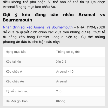
điều không thể phủ nhận. Vì thế bạn có thể tin tự lựa chọn
Arsenal ở hạng mục kèo châu Âu.
Gợi ý kèo đáng cân nhắc Arsenal vs
Bournemouth
Nhận định soi kèo Arsenal vs Bournemouth
– NHA, 11/04/2026
để đưa ra quyết định chính xác dựa trên những dữ liệu thực tế
từ bảng xếp hạng Premier League hiện tại. Cụ thể những
phương án đầu tư cho trận cầu này:
Hạng mục kèo
Thông số cụ thể
Kèo tài xỉu
Xỉu 2.5
Kèo châu Á
Arsenal -1.0
Kèo châu Âu
Arsenal
Tỷ số chính xác
2-0
Hai đội ghi bàn
Không