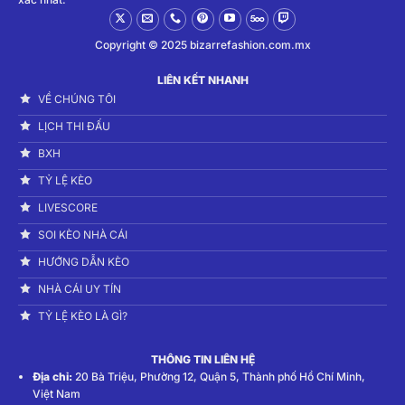
Copyright © 2025 bizarrefashion.com.mx
LIÊN KẾT NHANH
VỀ CHÚNG TÔI
LỊCH THI ĐẤU
BXH
TỶ LỆ KÈO
LIVESCORE
SOI KÈO NHÀ CÁI
HƯỚNG DẪN KÈO
NHÀ CÁI UY TÍN
TỶ LỆ KÈO LÀ GÌ?
THÔNG TIN LIÊN HỆ
Địa chỉ:
20 Bà Triệu, Phường 12, Quận 5, Thành phố Hồ Chí Minh,
Việt Nam