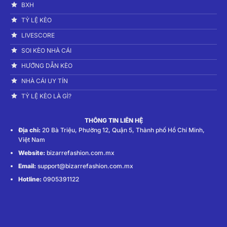
BXH
TỶ LỆ KÈO
LIVESCORE
SOI KÈO NHÀ CÁI
HƯỚNG DẪN KÈO
NHÀ CÁI UY TÍN
TỶ LỆ KÈO LÀ GÌ?
THÔNG TIN LIÊN HỆ
Địa chỉ:
20 Bà Triệu, Phường 12, Quận 5, Thành phố Hồ Chí Minh,
Việt Nam
Website:
bizarrefashion.com.mx
Email:
support@bizarrefashion.com.mx
Hotline:
0905391122