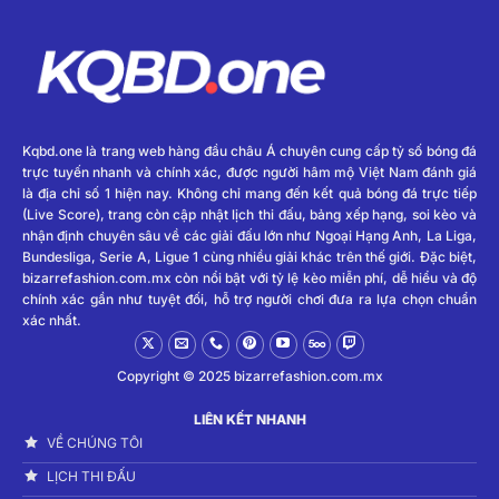
Kqbd.one là trang web hàng đầu châu Á chuyên cung cấp tỷ số bóng đá
trực tuyến nhanh và chính xác, được người hâm mộ Việt Nam đánh giá
là địa chỉ số 1 hiện nay. Không chỉ mang đến kết quả bóng đá trực tiếp
(Live Score), trang còn cập nhật lịch thi đấu, bảng xếp hạng, soi kèo và
nhận định chuyên sâu về các giải đấu lớn như Ngoại Hạng Anh, La Liga,
Bundesliga, Serie A, Ligue 1 cùng nhiều giải khác trên thế giới. Đặc biệt,
bizarrefashion.com.mx còn nổi bật với tỷ lệ kèo miễn phí, dễ hiểu và độ
chính xác gần như tuyệt đối, hỗ trợ người chơi đưa ra lựa chọn chuẩn
xác nhất.
Copyright © 2025 bizarrefashion.com.mx
LIÊN KẾT NHANH
VỀ CHÚNG TÔI
LỊCH THI ĐẤU