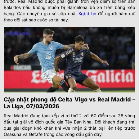
trước. Real Madrid buộc phải giành trọn vẹn điểm số trên sân
Balaidos nếu không muốn bị Barcelona bỏ xa trên bảng xếp
hạng. Các chuyên gia sẽ cập nhật
Kqbd hn
để người hâm mộ
theo dõi sát sao cuộc so tài này.
Cập nhật phong độ Celta Vigo vs Real Madrid –
La Liga, 07/03/2026
Real Madrid đang tạm xếp vị trí thứ 2 với 60 điểm sau 26 vòng
đấu tại giải vô địch quốc gia Tây Ban Nha. Đội khách đang trải
qua giai đoạn khó khăn khi vừa nhận 2 thất bại liên tiếp trước
Osasuna và Getafe trong các vòng đấu gần đây.