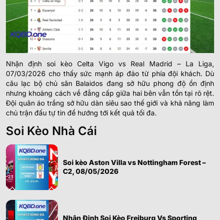
Nhận định soi kèo Celta Vigo vs Real Madrid – La Liga,
07/03/2026 cho thấy sức mạnh áp đảo từ phía đội khách. Dù
câu lạc bộ chủ sân Balaidos đang sở hữu phong độ ổn định
nhưng khoảng cách về đẳng cấp giữa hai bên vẫn tồn tại rõ rệt.
Đội quân áo trắng sở hữu dàn siêu sao thế giới và khả năng làm
chủ trận đấu tự tin để hướng tới kết quả tối đa.
Soi Kèo Nhà Cái
Soi kèo Aston Villa vs Nottingham Forest –
C2, 08/05/2026
Nhận Định Soi Kèo Freiburg Vs Sporting