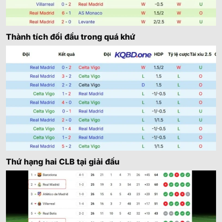
Thành tích đối đầu trong quá khứ
Thứ hạng hai CLB tại giải đấu