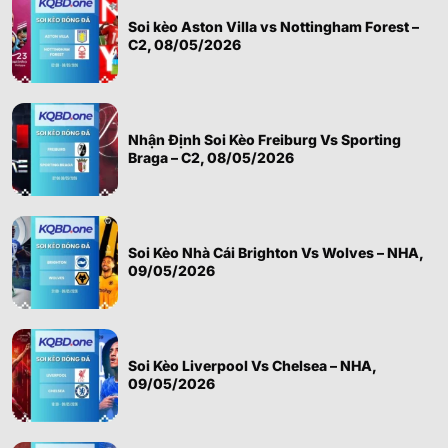
Soi kèo Aston Villa vs Nottingham Forest –
C2, 08/05/2026
Nhận Định Soi Kèo Freiburg Vs Sporting
Braga – C2, 08/05/2026
Soi Kèo Nhà Cái Brighton Vs Wolves – NHA,
09/05/2026
Soi Kèo Liverpool Vs Chelsea – NHA,
09/05/2026