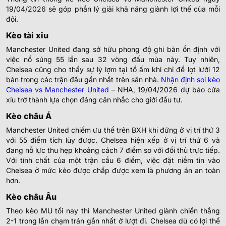
19/04/2026 sẽ góp phần lý giải khả năng giành lợi thế của mỗi
đội.
Kèo tài xỉu
Manchester United đang sở hữu phong độ ghi bàn ổn định với
việc nổ súng 55 lần sau 32 vòng đấu mùa này. Tuy nhiên,
Chelsea cũng cho thấy sự lỳ lợm tại tổ ấm khi chỉ để lọt lưới 12
bàn trong các trận đấu gần nhất trên sân nhà.
Nhận định soi kèo
Chelsea vs Manchester United
– NHA, 19/04/2026 dự báo cửa
xỉu trở thành lựa chọn đáng cân nhắc cho giới đầu tư.
Kèo châu Á
Manchester United chiếm ưu thế trên BXH khi đứng ở vị trí thứ 3
với 55 điểm tích lũy được. Chelsea hiện xếp ở vị trí thứ 6 và
đang nỗ lực thu hẹp khoảng cách 7 điểm so với đối thủ trực tiếp.
Với tính chất của một trận cầu 6 điểm, việc đặt niềm tin vào
Chelsea ở mức kèo được chấp được xem là phương án an toàn
hơn.
Kèo châu Âu
Theo kèo MU tối nay thì Manchester United giành chiến thắng
2-1 trong lần chạm trán gần nhất ở lượt đi. Chelsea dù có lợi thế