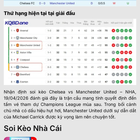
Thứ hạng hiện tại tại giải đấu
Nhận định soi kèo Chelsea vs Manchester United – NHA,
19/04/2026 đánh giá đây là trận cầu mang tính quyết định đến
tấm vé tham dự Champions League mùa sau. Trong bối cảnh
chủ nhà có dấu hiệu hụt hơi, Manchester United dưới sự dẫn dắt
của Michael Carrick được kỳ vọng làm nên chuyện tốt.
Soi Kèo Nhà Cái