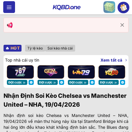
Bỏ
qua
nội
dung
🔥
HOT
Tỷ lệ kèo
Soi kèo nhà cái
Top nhà cái uy tín
Xem tất cả
Nhận Định Soi Kèo Chelsea vs Manchester
United – NHA, 19/04/2026
Nhận định soi kèo Chelsea vs Manchester United – NHA,
19/04/2026 về màn thư hùng nảy lửa tại Stamford Bridge khi cả
hai ông lớn đều khao khát khẳng định bản sắc. The Blues đang