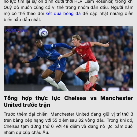
nỗ lực tìm lại sự ổn định dưới thời HLV Liam Rosenior, trong khi
Quỷ đỏ muốn củng cố vị thế trong nhóm dẫn đầu. Người hâm
mộ có thể theo dõi
kết quả bóng đá
để cập nhật những diễn
biến hấp dẫn nhất.
Tổng hợp thực lực Chelsea vs Manchester
United trước trận
Trước thềm đại chiến, Manchester United đang giữ vị trí thứ 3
trên bảng xếp hạng với 55 điểm sau 32 vòng đấu. Trong khi đó,
Chelsea tạm đứng thứ 6 với 48 điểm và đang nỗ lực bám đuổi
nhóm dự cúp châu Âu.