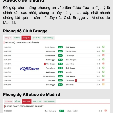
Để giúp cho những phương án vào tiền được đưa ra đạt tỷ lệ
chính xác cao nhất, chúng ta hãy cùng nhau cập nhật nhanh
chóng kết quả ra sân mới đây của Club Brugge vs Atletico de
Madrid:
Phong độ Club Brugge
Phong độ Atletico de Madrid