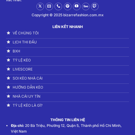
Copyright © 2025 bizarrefashion.com.mx
LIÊN KẾT NHANH
VỀ CHÚNG TÔI
LỊCH THI ĐẤU
BXH
TỶ LỆ KÈO
LIVESCORE
SOI KÈO NHÀ CÁI
HƯỚNG DẪN KÈO
NHÀ CÁI UY TÍN
TỶ LỆ KÈO LÀ GÌ?
THÔNG TIN LIÊN HỆ
Địa chỉ:
20 Bà Triệu, Phường 12, Quận 5, Thành phố Hồ Chí Minh,
Việt Nam