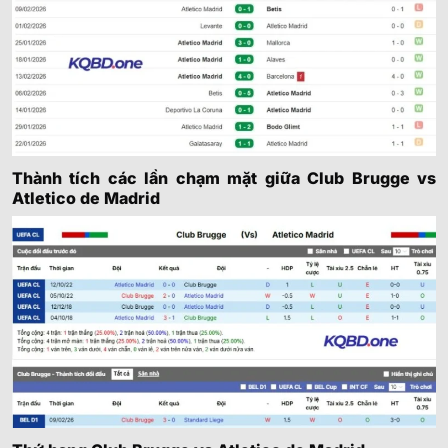
Thành tích các lần chạm mặt giữa Club Brugge vs
Atletico de Madrid