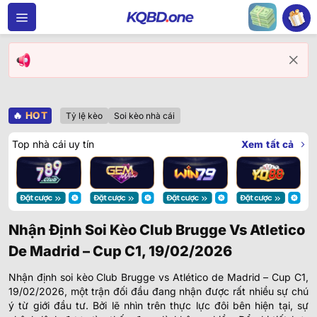
Bỏ
qua
nội
dung
🔥
HOT
Tỷ lệ kèo
Soi kèo nhà cái
Top nhà cái uy tín
Xem tất cả
Nhận Định Soi Kèo Club Brugge Vs Atletico
De Madrid – Cup C1, 19/02/2026
Nhận định soi kèo Club Brugge vs Atlético de Madrid – Cup C1,
19/02/2026, một trận đối đầu đang nhận được rất nhiều sự chú
ý từ giới đầu tư. Bởi lẽ nhìn trên thực lực đôi bên hiện tại, sự