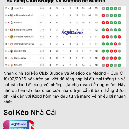
Thứ hạng Club Brugge vs Atletico de Madrid
Nhận định soi kèo Club Brugge vs Atlético de Madrid – Cup C1,
19/02/2026 bên trên bài viết đã tổng hợp lại đủ mọi thông tin về
hai câu lạc bộ cùng với những lựa chọn vào tiền ngon ăn. Hãy
nhớ ưu tiên cho lựa chọn cửa hòa ở trận cầu ít bàn thắng được
ghi khi đến với Kqbd hôm nay đầu tư và mang về nhiều lợi nhuận
nhất.
Soi Kèo Nhà Cái