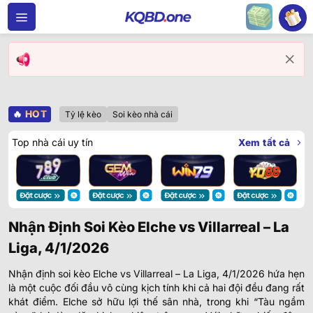
Bỏ
qua
nội
dung
🔥
HOT
Tỷ lệ kèo
Soi kèo nhà cái
Top nhà cái uy tín
Xem tất cả
Nhận Định Soi Kèo Elche vs Villarreal – La
Liga, 4/1/2026
Nhận định soi kèo Elche vs Villarreal – La Liga, 4/1/2026 hứa hẹn
là một cuộc đối đầu vô cùng kịch tính khi cả hai đội đều đang rất
khát điểm. Elche sở hữu lợi thế sân nhà, trong khi “Tàu ngầm