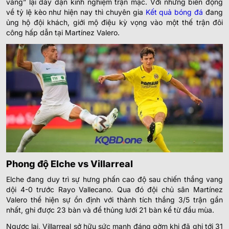
vàng” lại dày dặn kinh nghiệm trận mạc. Với những biến động
về tỷ lệ kèo như hiện nay thì chuyên gia
Kết quả bóng đá
đang
ủng hộ đội khách, giới mộ điệu kỳ vọng vào một thế trận đôi
công hấp dẫn tại Martínez Valero.
Phong độ Elche vs Villarreal
Elche đang duy trì sự hưng phấn cao độ sau chiến thắng vang
dội 4-0 trước Rayo Vallecano. Qua đó đội chủ sân Martínez
Valero thể hiện sự ổn định với thành tích thắng 3/5 trận gần
nhất, ghi được 23 bàn và để thủng lưới 21 bàn kể từ đầu mùa.
Ngược lại, Villarreal sở hữu sức mạnh đáng gờm khi đã ghi tới 31