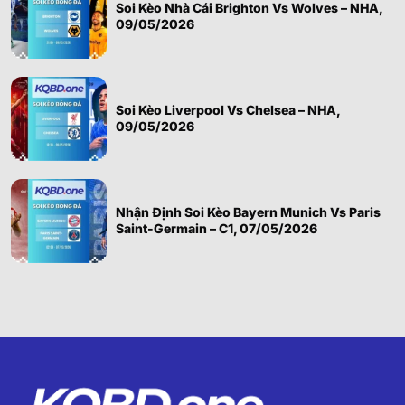
Soi Kèo Nhà Cái Brighton Vs Wolves – NHA,
09/05/2026
Soi Kèo Liverpool Vs Chelsea – NHA,
09/05/2026
Nhận Định Soi Kèo Bayern Munich Vs Paris
Saint-Germain – C1, 07/05/2026