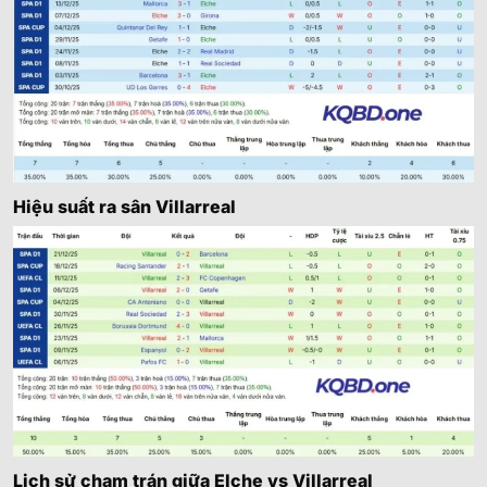
Hiệu suất ra sân Villarreal
Lịch sử chạm trán giữa Elche vs Villarreal