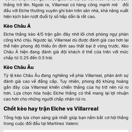
thắng trở lên. Ngoài ra, Villarreal có hàng công mạnh mẽ đối
đầu với Elche thường xuyên ghi bàn trên sân nhà, khả năng xuất
hiện kịch bản rượt đuổi tỷ số hấp dẫn là rất cao.
Kèo Châu Á
Elche thắng kèo 4/5 trận gần đây nhờ lối chơi phòng ngự phản
công khó chịu. Ngược lại, Villarreal dù được đánh giá cao hơn lại
thể hiện phong độ thiếu ổn định sau thất bại ở vòng trước. Kèo
Châu Á hiện đang đánh giá đội khách ở thế cửa trên với mức
chấp từ 0.25 đến 0.5 trái.
Kèo Châu Âu
Tỷ lệ kèo Châu Âu đang nghiêng về phía Villarreal, phản ánh sự
đánh giá cao về đẳng cấp. Tuy nhiên, phong độ khủng hoảng
gần đây của Villarreal khiến chiến thắng của họ trở nên rủi ro
hơn. Lựa chọn hòa hoặc Elche thắng có thể mang lại lợi nhuận
cao hơn cho những người chấp nhận rủi ro.
Chốt kèo hay trận Elche vs Villarreal
Tổng hợp lựa chọn sáng giá nhất giúp bạn nắm bắt cơ hội thắng
trong cuộc đối đầu tại Martínez Valero: