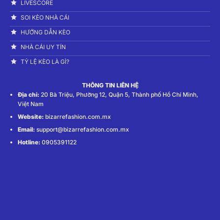
LIVESCORE
SOI KÈO NHÀ CÁI
HƯỚNG DẪN KÈO
NHÀ CÁI UY TÍN
TỶ LỆ KÈO LÀ GÌ?
THÔNG TIN LIÊN HỆ
Địa chỉ:
20 Bà Triệu, Phường 12, Quận 5, Thành phố Hồ Chí Minh,
Việt Nam
Website:
bizarrefashion.com.mx
Email:
support@bizarrefashion.com.mx
Hotline:
0905391122