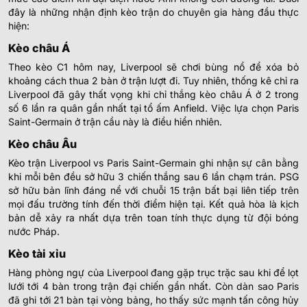
đây là những nhận định kèo trận do chuyên gia hàng đầu thực
hiện:
Kèo châu Á
Theo kèo C1 hôm nay, Liverpool sẽ chơi bùng nổ để xóa bỏ
khoảng cách thua 2 bàn ở trận lượt đi. Tuy nhiên, thống kê chỉ ra
Liverpool đã gây thất vọng khi chỉ thắng kèo châu Á ở 2 trong
số 6 lần ra quân gần nhất tại tổ ấm Anfield. Việc lựa chọn Paris
Saint-Germain ở trận cầu này là điều hiển nhiên.
Kèo châu Âu
Kèo trận Liverpool vs Paris Saint-Germain ghi nhận sự cân bằng
khi mỗi bên đều sở hữu 3 chiến thắng sau 6 lần chạm trán. PSG
sở hữu bản lĩnh đáng nể với chuỗi 15 trận bất bại liên tiếp trên
mọi đấu trường tính đến thời điểm hiện tại. Kết quả hòa là kịch
bản dễ xảy ra nhất dựa trên toan tính thực dụng từ đội bóng
nước Pháp.
Kèo tài xỉu
Hàng phòng ngự của Liverpool đang gặp trục trặc sau khi để lọt
lưới tới 4 bàn trong trận đại chiến gần nhất. Còn dàn sao Paris
đã ghi tới 21 bàn tại vòng bảng, ho thấy sức mạnh tấn công hủy