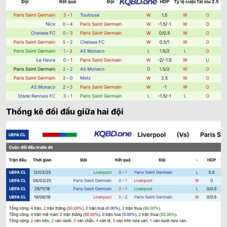
Thống kê đối đầu giữa hai đội