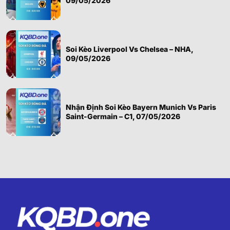
09/05/2026
Soi Kèo Liverpool Vs Chelsea – NHA,
09/05/2026
Nhận Định Soi Kèo Bayern Munich Vs Paris
Saint-Germain – C1, 07/05/2026