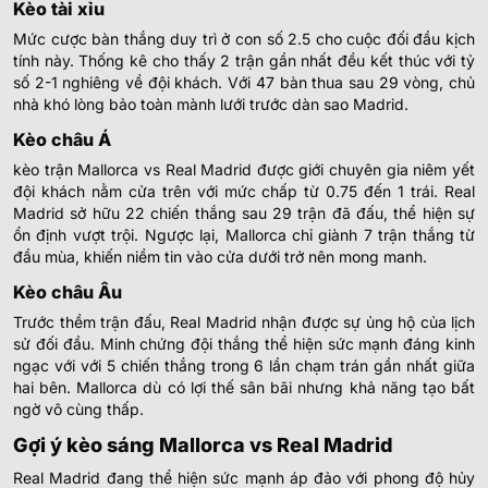
Kèo tài xỉu
Mức cược bàn thắng duy trì ở con số 2.5 cho cuộc đối đầu kịch
tính này. Thống kê cho thấy 2 trận gần nhất đều kết thúc với tỷ
số 2-1 nghiêng về đội khách. Với 47 bàn thua sau 29 vòng, chủ
nhà khó lòng bảo toàn mành lưới trước dàn sao Madrid.
Kèo châu Á
kèo trận Mallorca vs Real Madrid được giới chuyên gia niêm yết
đội khách nằm cửa trên với mức chấp từ 0.75 đến 1 trái. Real
Madrid sở hữu 22 chiến thắng sau 29 trận đã đấu, thể hiện sự
ổn định vượt trội. Ngược lại, Mallorca chỉ giành 7 trận thắng từ
đầu mùa, khiến niềm tin vào cửa dưới trở nên mong manh.
Kèo châu Âu
Trước thềm trận đấu, Real Madrid nhận được sự ủng hộ của lịch
sử đối đầu. Minh chứng đội thắng thể hiện sức mạnh đáng kinh
ngạc với với 5 chiến thắng trong 6 lần chạm trán gần nhất giữa
hai bên. Mallorca dù có lợi thế sân bãi nhưng khả năng tạo bất
ngờ vô cùng thấp.
Gợi ý kèo sáng Mallorca vs Real Madrid
Real Madrid đang thể hiện sức mạnh áp đảo với phong độ hủy