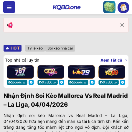
Bỏ
qua
nội
dung
🔥
HOT
Tỷ lệ kèo
Soi kèo nhà cái
Top nhà cái uy tín
Xem tất cả
Nhận Định Soi Kèo Mallorca Vs Real Madrid
– La Liga, 04/04/2026
Nhận định soi kèo Mallorca vs Real Madrid – La Liga,
04/04/2026 hứa hẹn mang đến màn so tài kịch tính khi Kền kền
trắng đang tăng tốc mãnh liệt cho ngôi vô địch. Đội khách sở