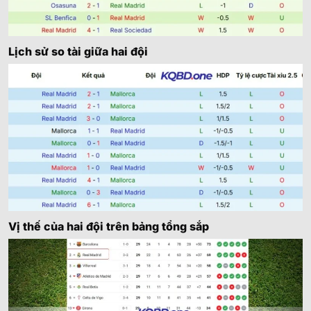
Lịch sử so tài giữa hai đội
Vị thế của hai đội trên bảng tổng sắp