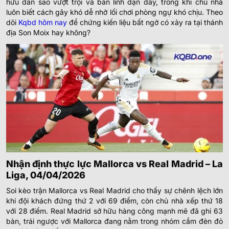
hữu dàn sao vượt trội và bản lĩnh dạn dày, trong khi chủ nhà
luôn biết cách gây khó dễ nhờ lối chơi phòng ngự khó chịu. Theo
dõi
Kqbd hôm nay
để chứng kiến liệu bất ngờ có xảy ra tại thánh
địa Son Moix hay không?
Nhận định thực lực Mallorca vs Real Madrid – La
Liga, 04/04/2026
Soi kèo trận Mallorca vs Real Madrid cho thấy sự chênh lệch lớn
khi đội khách đứng thứ 2 với 69 điểm, còn chủ nhà xếp thứ 18
với 28 điểm. Real Madrid sở hữu hàng công mạnh mẽ đã ghi 63
bàn, trái ngược với Mallorca đang nằm trong nhóm cầm đèn đỏ