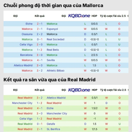
Chuỗi phong độ thời gian qua của Mallorca
Kết quả ra sân vừa qua của Real Madrid