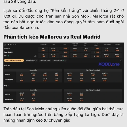
sau 29 vòng đấu.
Lịch sử đối đầu ủng hộ “Kền kền trắng” với chiến thắng 2-1 ở
lượt đi. Dù được chơi trên sân nhà Son Moix, Mallorca rất khó
tạo nên bất ngờ trước dàn sao đang quyết tâm bám đuổi ngôi
đầu của Barcelona.
Phân tích kèo Mallorca vs Real Madrid
Trận đấu tại Son Moix chứng kiến cuộc đối đầu giữa hai thái cực
hoàn toàn trái ngược trên bảng xếp hạng La Liga. Dưới đây là
những nhận định kèo từ chuyên gia: