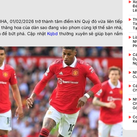
Xo
Đá
Lê
Th
HA, 01/02/2026 trở thành tâm điểm khi Quỷ đỏ vừa liên tiếp
Tí
ự thăng hoa của dàn sao đang vào phom cùng lợi thế sân nhà,
Tạ
m để bứt phá. Cập nhật
Kqbd
thường xuyên sẽ giúp bạn nắm
Lừ
Nh
Ph
Cá
Dụ
Ng
Nh
Cư
Cá
Ch
Nh
Ch
G
Cơ
Kè