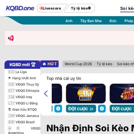
Bỏ
Soi kè
Livescore
Tỷ lệ kèo
qua
nội
Anh
Tây Ban Nha
Đức
Pháp
dung
🔥
HOT
World Cup 2026
Tỷ lệ kèo
Soi kèo n
KQBD mới 🏆
🇪🇸 La Liga
Top nhà cái uy tín
🏴󠁧󠁢󠁥󠁮󠁧󠁿 Hạng nhất Anh
🇸🇪 VĐQG Thụy Sỹ
🇪🇹 VĐQG Ethiopia
🇮🇶 VĐQG Iraq
🇱🇾 VĐQG Li Băng
🌎 Giao hữu ĐTQG
🇯🇲 VĐQG Jamaica
🇧🇷 VĐQG Brazil
Nhận Định Soi Kèo 
🇦🇷 VĐQG
Argentina