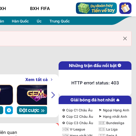
BXH
BXH FIFA
ản
Hàn Quốc
Úc
Trung Quốc
Những trận đấu nổi bật ⚽️
Xem tất cả
HTTP error! status: 403
Giải bóng đá hot nhất 🔥
⚽️ Cúp C1 Châu Âu
🏴󠁧󠁢󠁥󠁮󠁧󠁿 Ngoại Hạng Anh
⚽️ Cúp C2 Châu Âu
🏴󠁧󠁢󠁥󠁮󠁧󠁿 Hạng nhất Anh
⚽️ Cúp C3 Châu Âu
🇩🇪 Bundesliga
🇻🇳 V-League
🇪🇸 La Liga
liên quan
🇻🇳 Hạng nhất VN
🇮🇹 Serie A