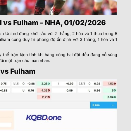
ed vs Fulham – NHA, 01/02/2026
n United đang khởi sắc với 2 thắng, 2 hòa và 1 thua trong 5
 Fulham cũng duy trì phong độ ổn định với 3 thắng, 1 hòa và 1
 thế trận kịch tính khi hàng công hai đội đều đang nổ súng
ời một trận cầu mãn nhãn.
 vs Fulham