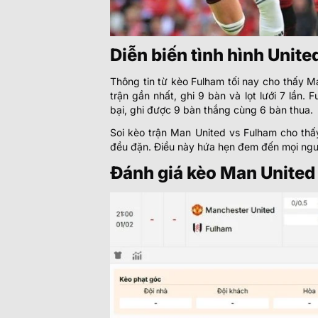
Diễn biến tình hình Unit
Thông tin từ kèo Fulham tối nay cho thấy Ma
trận gần nhất, ghi 9 bàn và lọt lưới 7 lần.
bại, ghi được 9 bàn thắng cùng 6 bàn thua.
Soi kèo trận Man United vs Fulham cho thấy
đều đặn. Điều này hứa hẹn đem đến mọi ngư
Đánh giá kèo Man United