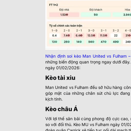
Nhận định soi kèo Man United vs Fulham 
những biến động quan trọng ngay dưới đây.
ngày 01/02/2026:
Kèo tài xỉu
Man United vs Fulham đều sở hữu hàng công
góp mặt của những chân sút chủ lực đang 
kịch tính.
Kèo châu Á
Với lợi thế sân bãi cùng phong độ cực cao,
so với đối thủ. Kèo MU vs Fulham ngày 01/02
đoàn quân Carrick sẽ tiếp tục nối dài mạch 