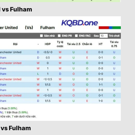
d vs Fulham
 vs Fulham