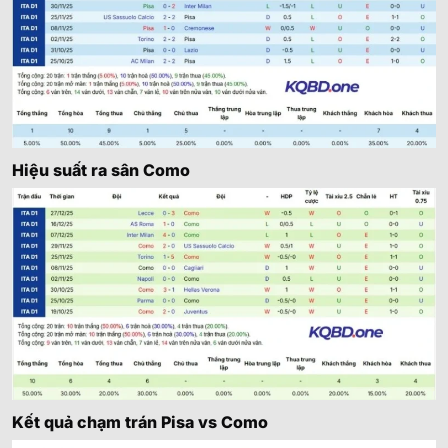
Hiệu suất ra sân Como
Kết quả chạm trán Pisa vs Como