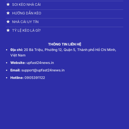
SOI KÈO NHÀ CÁI
HƯỚNG DẪN KÈO
NHÀ CÁI UY TÍN
TỶ LỆ KÈO LÀ GÌ?
THÔNG TIN LIÊN HỆ
Địa chỉ:
20 Bà Triệu, Phường 12, Quận 5, Thành phố Hồ Chí Minh,
Việt Nam
Website:
upfast24news.in
Email:
support@upfast24news.in
Hotline:
0905391122