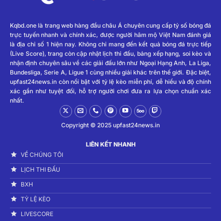
Kqbd.one là trang web hàng đầu châu Á chuyên cung cấp tỷ số bóng đá
trực tuyến nhanh và chính xác, được người hâm mộ Việt Nam đánh giá
là địa chỉ số 1 hiện nay. Không chỉ mang đến kết quả bóng đá trực tiếp
(Live Score), trang còn cập nhật lịch thi đấu, bảng xếp hạng, soi kèo và
nhận định chuyên sâu về các giải đấu lớn như Ngoại Hạng Anh, La Liga,
Bundesliga, Serie A, Ligue 1 cùng nhiều giải khác trên thế giới. Đặc biệt,
upfast24news.in còn nổi bật với tỷ lệ kèo miễn phí, dễ hiểu và độ chính
xác gần như tuyệt đối, hỗ trợ người chơi đưa ra lựa chọn chuẩn xác
nhất.
Copyright © 2025 upfast24news.in
LIÊN KẾT NHANH
VỀ CHÚNG TÔI
LỊCH THI ĐẤU
BXH
TỶ LỆ KÈO
LIVESCORE