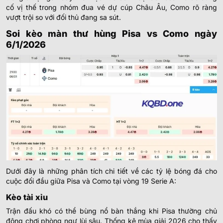
cố vị thế trong nhóm đua vé dự cúp Châu Âu, Como rõ ràng
vượt trội so với đối thủ đang sa sút.
Soi kèo màn thư hùng Pisa vs Como ngày
6/1/2026
Dưới đây là những phân tích chi tiết về các tỷ lệ bóng đá cho
cuộc đối đầu giữa Pisa và Como tại vòng 19 Serie A:
Kèo tài xỉu
Trận đấu khó có thể bùng nổ bàn thắng khi Pisa thường chủ
động chơi phòng ngự lùi sâu. Thống kê mùa giải 2026 cho thấy