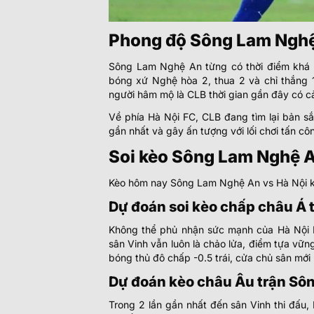
Phong độ Sông Lam Nghệ
Sông Lam Nghệ An từng có thời điểm khá c
bóng xứ Nghệ hòa 2, thua 2 và chỉ thắng 1
người hâm mộ là CLB thời gian gần đây có c
Về phía Hà Nội FC, CLB đang tìm lại bản sắc
gần nhất và gây ấn tượng với lối chơi tấn c
Soi kèo Sông Lam Nghệ A
Kèo hôm nay Sông Lam Nghệ An vs Hà Nội khá
Dự đoán soi kèo chấp châu Á 
Không thể phủ nhận sức mạnh của Hà Nội FC
sân Vinh vẫn luôn là chảo lửa, điểm tựa vữ
bóng thủ đô chấp -0.5 trái, cửa chủ sân mới
Dự đoán kèo châu Âu trận Sô
Trong 2 lần gần nhất đến sân Vinh thi đấu,