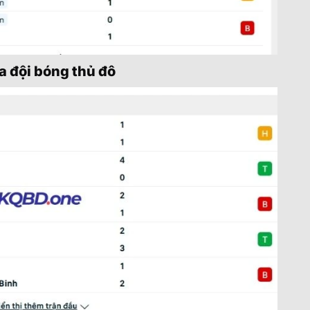
a đội bóng thủ đô