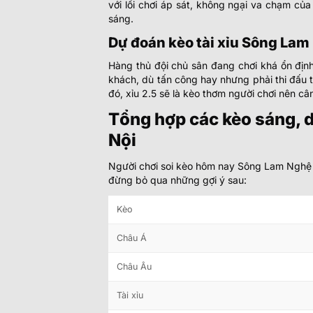
với lối chơi áp sát, không ngại va chạm củ
sáng.
Dự đoán kèo tài xỉu Sông Lam
Hàng thủ đội chủ sân đang chơi khá ổn định 
khách, dù tấn công hay nhưng phải thi đấu t
đó, xỉu 2.5 sẽ là kèo thơm người chơi nên câ
Tổng hợp các kèo sáng, 
Nội
Người chơi soi kèo hôm nay Sông Lam Nghệ
đừng bỏ qua những gợi ý sau:
Kèo
Châu Á
Châu Âu
Tài xỉu