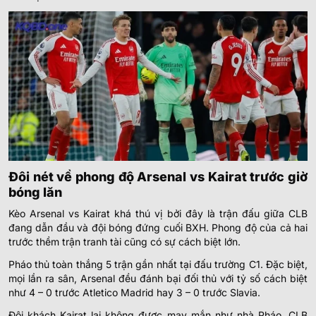
Đôi nét về phong độ Arsenal vs Kairat trước giờ
bóng lăn
Kèo Arsenal vs Kairat khá thú vị bởi đây là trận đấu giữa CLB
đang dẫn đầu và đội bóng đứng cuối BXH. Phong độ của cả hai
trước thềm trận tranh tài cũng có sự cách biệt lớn.
Pháo thủ toàn thắng 5 trận gần nhất tại đấu trường C1. Đặc biệt,
mọi lần ra sân, Arsenal đều đánh bại đối thủ với tỷ số cách biệt
như 4 – 0 trước Atletico Madrid hay 3 – 0 trước Slavia.
Đội khách Kairat lại không được may mắn như nhà Pháo. CLB