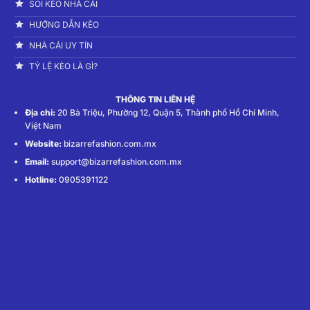
SOI KÈO NHÀ CÁI
HƯỚNG DẪN KÈO
NHÀ CÁI UY TÍN
TỶ LỆ KÈO LÀ GÌ?
THÔNG TIN LIÊN HỆ
Địa chỉ:
20 Bà Triệu, Phường 12, Quận 5, Thành phố Hồ Chí Minh,
Việt Nam
Website:
bizarrefashion.com.mx
Email:
support@bizarrefashion.com.mx
Hotline:
0905391122