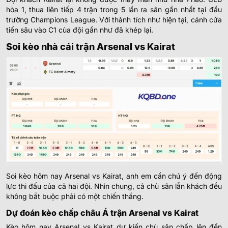
hòa 1, thua liên tiếp 4 trận trong 5 lần ra sân gần nhất tại đấu
trường Champions League. Với thành tích như hiện tại, cánh cửa
tiến sâu vào C1 của đội gần như đã khép lại.
Soi kèo nhà cái trận Arsenal vs Kairat
Soi kèo hôm nay Arsenal vs Kairat, anh em cần chú ý đến động
lực thi đấu của cả hai đội. Nhìn chung, cả chủ sân lẫn khách đều
không bắt buộc phải có một chiến thắng.
Dự đoán kèo chấp châu Á trận Arsenal vs Kairat
Kèo hôm nay Arsenal vs Kairat dự kiến chủ sân chấp lên đến