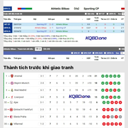
Thành tích trước khi giao tranh