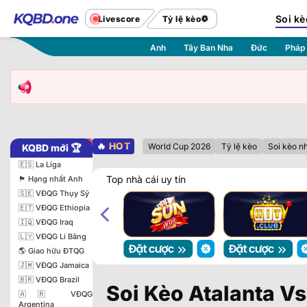
Bỏ
Soi kè
Livescore
Tỷ lệ kèo
qua
nội
Anh
Tây Ban Nha
Đức
Pháp
dung
🔥
HOT
World Cup 2026
Tỷ lệ kèo
Soi kèo n
KQBD mới 🏆
🇪🇸 La Liga
Top nhà cái uy tín
🏴󠁧󠁢󠁥󠁮󠁧󠁿 Hạng nhất Anh
🇸🇪 VĐQG Thụy Sỹ
🇪🇹 VĐQG Ethiopia
🇮🇶 VĐQG Iraq
🇱🇾 VĐQG Li Băng
🌎 Giao hữu ĐTQG
🇯🇲 VĐQG Jamaica
🇧🇷 VĐQG Brazil
Soi Kèo Atalanta Vs
🇦🇷 VĐQG
Argentina