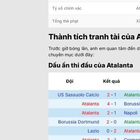
Tỷ số chính xác
A
Tổng thẻ phạt
Xỉ
Thành tích tranh tài của
Trước giờ bóng lăn, anh em quan tâm đến dữ
chuyên mục dưới đây:
Dấu ấn thi đấu của Atalanta