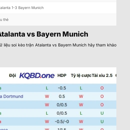
talanta 1-3 Bayern Munich
u thẻ
 Atalanta vs Bayern Munich
 liệu soi kèo trận Atalanta vs Bayern Munich hãy tham khảo