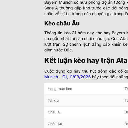
Bayern Munich sở hữu phong độ ấn tượng khi
Serie A thường gặp khó trước các đội bóng l
nhận về sự tin tưởng của chuyên gia trong l
Kèo châu Âu
Thông tin kèo C1 hôm nay cho hay Bayern 
nhà gần nhất tại sân chơi châu lục. Còn Ata
lượt trận. Sự chênh lệch đẳng cấp khiến kè
diện nước Đức.
Kết luận kèo hay trận At
Cuộc đụng độ này thu hút đông đảo cổ đ
Munich – C1, 11/03/2026
hãy theo dõi những
Hạng mục kèo
Th
Tài xỉu
T
Châu Á
B
Châu Âu
B