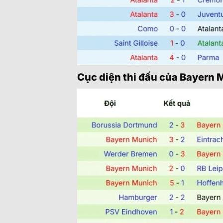
Cục diện thi đấu của Bayern