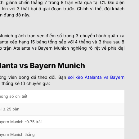
 giành chiến thắng 7 trong 8 trận vừa qua tại C1. Đại diện
ớn với 3 thất bại ở giai đoạn trước. Chính vì thế, đội khách
ần đụng độ này.
Munich giành trọn vẹn điểm số trong 3 chuyến hành quân xa
lanta xếp hạng 15 bảng tổng sắp với 4 thắng và 3 thua sau 8
o trận Atalanta vs Bayern Munich nghiêng rõ rệt về phía đại
alanta vs Bayern Munich
ộng viên bóng đá theo dõi. Bạn
soi kèo Atalanta vs Bayern
 thống kê từ chuyên gia:
ông số chi tiết
ài 3.25 bàn
ayern Munich -0.75 trái
ayern Munich thắng