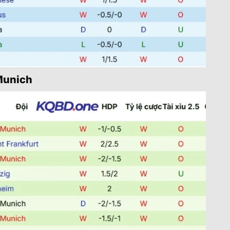
 Munich