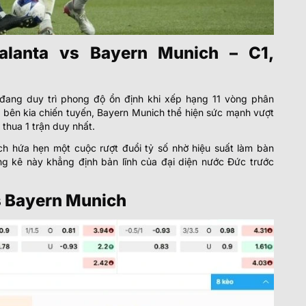
talanta vs Bayern Munich – C1,
 đang duy trì phong độ ổn định khi xếp hạng 11 vòng phân
a bên kia chiến tuyến, Bayern Munich thể hiện sức mạnh vượt
ỉ thua 1 trận duy nhất.
ch hứa hẹn một cuộc rượt đuổi tỷ số nhờ hiệu suất làm bàn
ng kê này khẳng định bản lĩnh của đại diện nước Đức trước
vs Bayern Munich