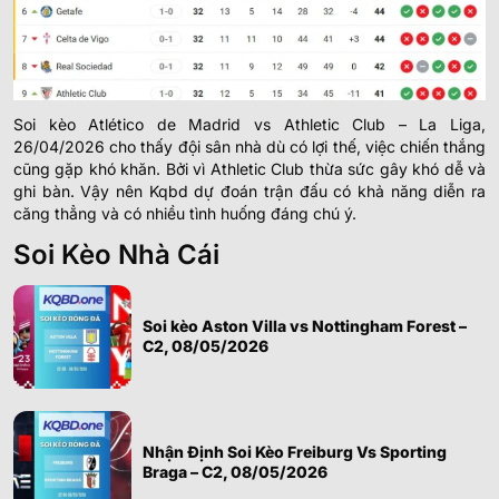
Soi kèo Atlético de Madrid vs Athletic Club – La Liga,
26/04/2026 cho thấy đội sân nhà dù có lợi thế, việc chiến thắng
cũng gặp khó khăn. Bởi vì Athletic Club thừa sức gây khó dễ và
ghi bàn. Vậy nên Kqbd dự đoán trận đấu có khả năng diễn ra
căng thẳng và có nhiều tình huống đáng chú ý.
Soi Kèo Nhà Cái
Soi kèo Aston Villa vs Nottingham Forest –
C2, 08/05/2026
Nhận Định Soi Kèo Freiburg Vs Sporting
Braga – C2, 08/05/2026