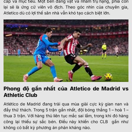
cấp và mục tiêu. Một bên đang vật vã nhằm trụ hạng, phía còn
lại sẽ là ứng cử viên vô địch. Theo góc nhìn của chuyên gia,
Atletico dù có lợi thế sân nhà vẫn khó tạo cách biệt lớn.
Phong độ gần nhất của Atletico de Madrid vs
Athletic Club
Atlético de Madrid đang trải qua mùa giải cực kỳ gian nan và
đầy thử thách. Trong 5 trận gần nhất, đội bóng thắng 1 – hoà 1 –
thua 3 trận. Với hàng thủ liên tục mắc sai lầm, trong khi đó hàng
công lại thiếu sự sắc bén. Điều này khiến cho CLB gần như
không có bất kỳ phương án phản kháng nào.