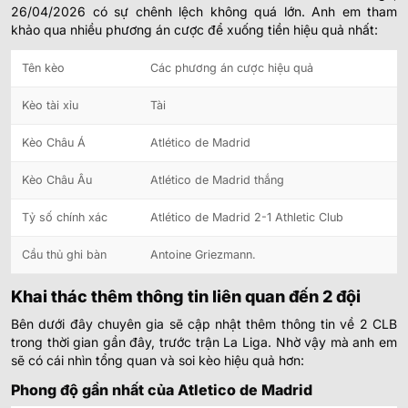
26/04/2026 có sự chênh lệch không quá lớn. Anh em tham
khảo qua nhiều phương án cược để xuống tiền hiệu quả nhất:
Tên kèo
Các phương án cược hiệu quả
Kèo tài xỉu
Tài
Kèo Châu Á
Atlético de Madrid
Kèo Châu Âu
Atlético de Madrid thắng
Tỷ số chính xác
Atlético de Madrid 2-1 Athletic Club
Cầu thủ ghi bàn
Antoine Griezmann.
Khai thác thêm thông tin liên quan đến 2 đội
Bên dưới đây chuyên gia sẽ cập nhật thêm thông tin về 2 CLB
trong thời gian gần đây, trước trận La Liga. Nhờ vậy mà anh em
sẽ có cái nhìn tổng quan và soi kèo hiệu quả hơn:
Phong độ gần nhất của Atletico de Madrid