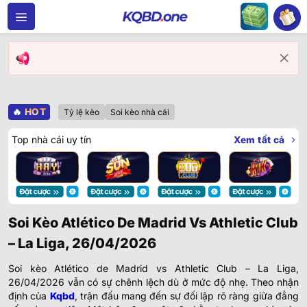
Bỏ
qua
nội
dung
🔥
HOT
Tỷ lệ kèo
Soi kèo nhà cái
Top nhà cái uy tín
Xem tất cả
Soi Kèo Atlético De Madrid Vs Athletic Club
– La Liga, 26/04/2026
Soi kèo Atlético de Madrid vs Athletic Club – La Liga,
26/04/2026 vẫn có sự chênh lệch dù ở mức độ nhẹ. Theo nhận
định của
Kqbd
, trận đấu mang đến sự đối lập rõ ràng giữa đẳng