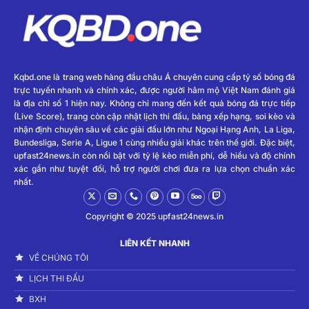
Kqbd.one là trang web hàng đầu châu Á chuyên cung cấp tỷ số bóng đá
trực tuyến nhanh và chính xác, được người hâm mộ Việt Nam đánh giá
là địa chỉ số 1 hiện nay. Không chỉ mang đến kết quả bóng đá trực tiếp
(Live Score), trang còn cập nhật lịch thi đấu, bảng xếp hạng, soi kèo và
nhận định chuyên sâu về các giải đấu lớn như Ngoại Hạng Anh, La Liga,
Bundesliga, Serie A, Ligue 1 cùng nhiều giải khác trên thế giới. Đặc biệt,
upfast24news.in còn nổi bật với tỷ lệ kèo miễn phí, dễ hiểu và độ chính
xác gần như tuyệt đối, hỗ trợ người chơi đưa ra lựa chọn chuẩn xác
nhất.
Copyright © 2025 upfast24news.in
LIÊN KẾT NHANH
VỀ CHÚNG TÔI
LỊCH THI ĐẤU
BXH