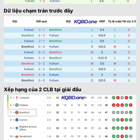
Dữ liệu chạm trán trước đây
Xếp hạng của 2 CLB tại giải đấu