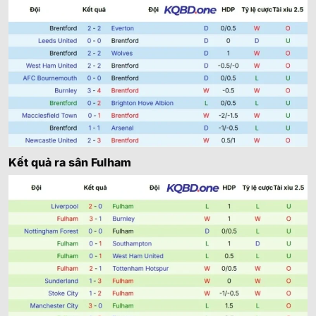
Kết quả ra sân Fulham