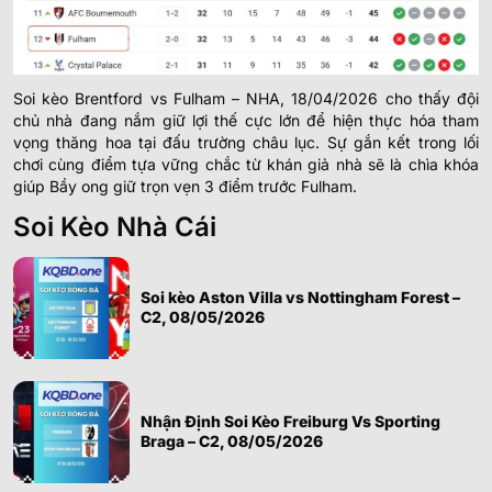
Soi kèo Brentford vs Fulham – NHA, 18/04/2026 cho thấy đội
chủ nhà đang nắm giữ lợi thế cực lớn để hiện thực hóa tham
vọng thăng hoa tại đấu trường châu lục. Sự gắn kết trong lối
chơi cùng điểm tựa vững chắc từ khán giả nhà sẽ là chìa khóa
giúp Bầy ong giữ trọn vẹn 3 điểm trước Fulham.
Soi Kèo Nhà Cái
Soi kèo Aston Villa vs Nottingham Forest –
C2, 08/05/2026
Nhận Định Soi Kèo Freiburg Vs Sporting
Braga – C2, 08/05/2026