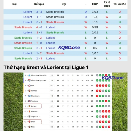
Thứ hạng Brest và Lorient tại Ligue 1