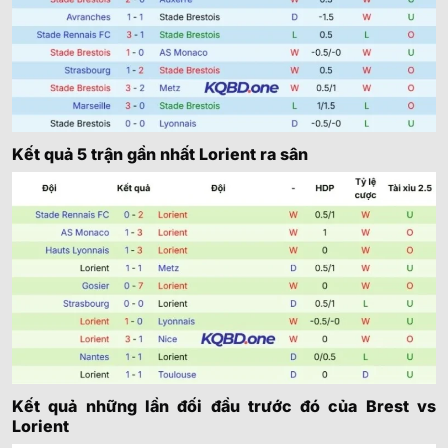
Kết quả 5 trận gần nhất Lorient ra sân
Kết quả những lần đối đầu trước đó của Brest vs
Lorient