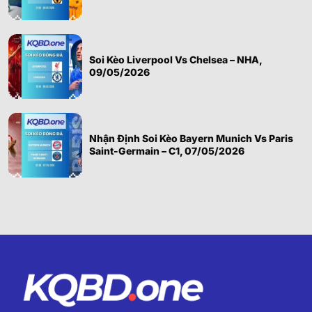
Soi Kèo Liverpool Vs Chelsea – NHA,
09/05/2026
Nhận Định Soi Kèo Bayern Munich Vs Paris
Saint-Germain – C1, 07/05/2026