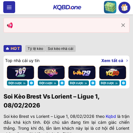
Bỏ
qua
nội
dung
🔥
HOT
Tỷ lệ kèo
Soi kèo nhà cái
Top nhà cái uy tín
Xem tất cả
Soi Kèo Brest Vs Lorient – Ligue 1,
08/02/2026
Soi kèo Brest vs Lorient – Ligue 1, 08/02/2026 theo
Kqbd
là trận
đấu khá kịch tính. Đội chủ sân đang tìm lại cảm giác chiến
thắng. Trong khi đó, lần làm khách này lại là cơ hội để Lorient