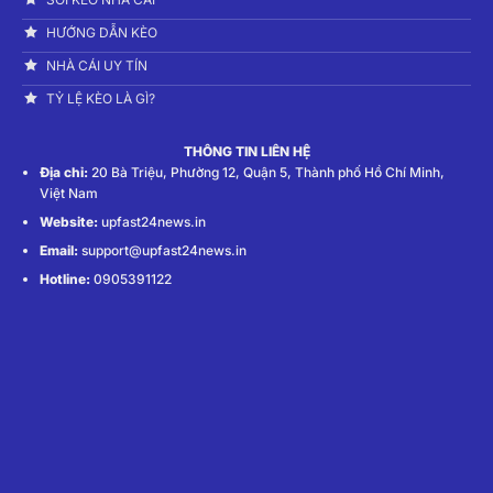
HƯỚNG DẪN KÈO
NHÀ CÁI UY TÍN
TỶ LỆ KÈO LÀ GÌ?
THÔNG TIN LIÊN HỆ
Địa chỉ:
20 Bà Triệu, Phường 12, Quận 5, Thành phố Hồ Chí Minh,
Việt Nam
Website:
upfast24news.in
Email:
support@upfast24news.in
Hotline:
0905391122