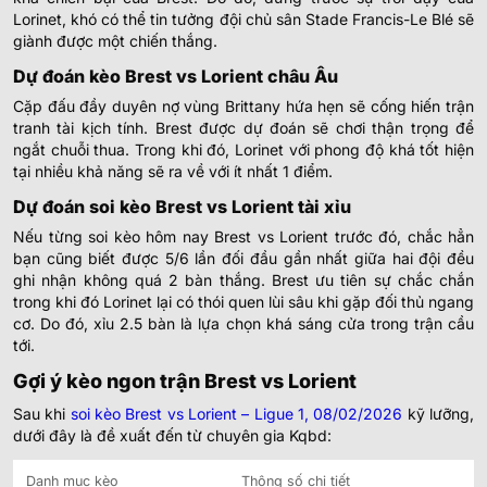
Lorinet, khó có thể tin tưởng đội chủ sân Stade Francis-Le Blé sẽ
giành được một chiến thắng.
Dự đoán kèo Brest vs Lorient châu Âu
Cặp đấu đầy duyên nợ vùng Brittany hứa hẹn sẽ cống hiến trận
tranh tài kịch tính. Brest được dự đoán sẽ chơi thận trọng để
ngắt chuỗi thua. Trong khi đó, Lorinet với phong độ khá tốt hiện
tại nhiều khả năng sẽ ra về với ít nhất 1 điểm.
Dự đoán soi kèo Brest vs Lorient tài xỉu
Nếu từng soi kèo hôm nay Brest vs Lorient trước đó, chắc hẳn
bạn cũng biết được 5/6 lần đối đầu gần nhất giữa hai đội đều
ghi nhận không quá 2 bàn thắng. Brest ưu tiên sự chắc chắn
trong khi đó Lorinet lại có thói quen lùi sâu khi gặp đối thủ ngang
cơ. Do đó, xỉu 2.5 bàn là lựa chọn khá sáng cửa trong trận cầu
tới.
Gợi ý kèo ngon trận Brest vs Lorient
Sau khi
soi kèo Brest vs Lorient – Ligue 1, 08/02/2026
kỹ lưỡng,
dưới đây là đề xuất đến từ chuyên gia Kqbd:
Danh mục kèo
Thông số chi tiết