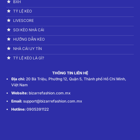
BXH
TỶ LỆ KÈO
LIVESCORE
SOI KÈO NHÀ CÁI
HƯỚNG DẪN KÈO
NHÀ CÁI UY TÍN
TỶ LỆ KÈO LÀ GÌ?
THÔNG TIN LIÊN HỆ
Địa chỉ:
20 Bà Triệu, Phường 12, Quận 5, Thành phố Hồ Chí Minh,
Việt Nam
Website:
bizarrefashion.com.mx
Email:
support@bizarrefashion.com.mx
Hotline:
0905391122