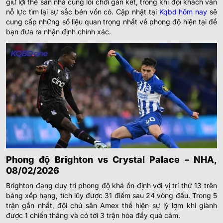
giữ lợi thế sân nhà cùng lối chơi gắn kết, trong khi đội khách vẫn
nỗ lực tìm lại sự sắc bén vốn có. Cập nhật tại
Kqbd hôm nay
sẽ
cung cấp những số liệu quan trọng nhất về phong độ hiện tại để
bạn đưa ra nhận định chính xác.
Phong độ Brighton vs Crystal Palace – NHA,
08/02/2026
Brighton đang duy trì phong độ khá ổn định với vị trí thứ 13 trên
bảng xếp hạng, tích lũy được 31 điểm sau 24 vòng đấu. Trong 5
trận gần nhất, đội chủ sân Amex thể hiện sự lỳ lợm khi giành
được 1 chiến thắng và có tới 3 trận hòa đầy quả cảm.