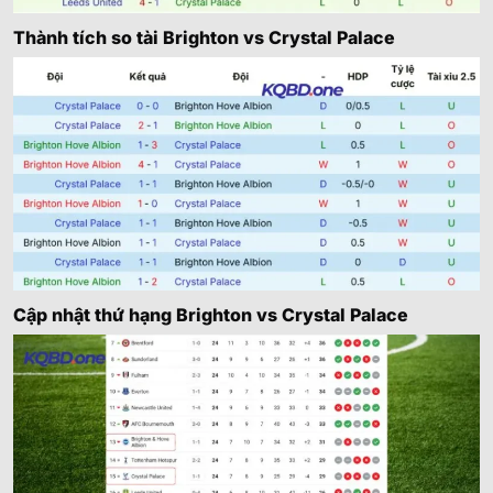
Thành tích so tài Brighton vs Crystal Palace
Cập nhật thứ hạng Brighton vs Crystal Palace