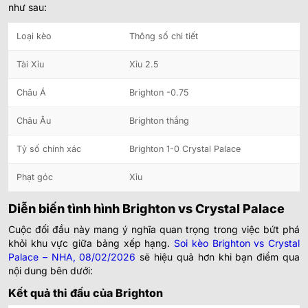
như sau:
Loại kèo
Thông số chi tiết
Tài Xỉu
Xỉu 2.5
Châu Á
Brighton -0.75
Châu Âu
Brighton thắng
Tỷ số chính xác
Brighton 1-0 Crystal Palace
Phạt góc
Xỉu
Diễn biến tình hình Brighton vs Crystal Palace
Cuộc đối đầu này mang ý nghĩa quan trọng trong việc bứt phá
khỏi khu vực giữa bảng xếp hạng.
Soi kèo Brighton vs Crystal
Palace – NHA, 08/02/2026
sẽ hiệu quả hơn khi bạn điểm qua
nội dung bên dưới:
Kết quả thi đấu của Brighton