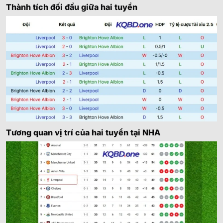
Thành tích đối đầu giữa hai tuyển
Tương quan vị trí của hai tuyển tại NHA