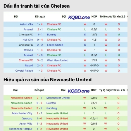
Dấu ấn tranh tài của Chelsea
Hiệu quả ra sân của Newcastle United