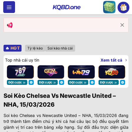
Bỏ
qua
nội
dung
🔥
HOT
Tỷ lệ kèo
Soi kèo nhà cái
Top nhà cái uy tín
Xem tất cả
Soi Kèo Chelsea Vs Newcastle United –
NHA, 15/03/2026
Soi kèo Chelsea vs Newcastle United – NHA, 15/03/2026 đang
trở thành tâm điểm chú ý khi cả hai câu lạc bộ đều quyết tâm
giành vị trí cao trên bảng xếp hạng. Sự đối đầu trực diện giữa