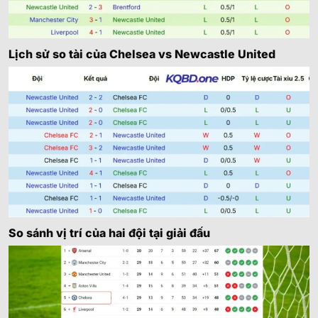
Lịch sử so tài của Chelsea vs Newcastle United
So sánh vị trí của hai đội tại giải đấu