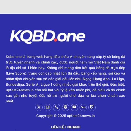
Kqbd.one là trang web hàng đầu châu Á chuyên cung cấp tỷ số bóng đá
trực tuyến nhanh và chính xác, được người hâm mộ Việt Nam đánh giá
là địa chỉ số 1 hiện nay. Không chỉ mang đến kết quả bóng đá trực tiếp
(Live Score), trang còn cập nhật lịch thi đấu, bảng xếp hạng, soi kèo và
nhận định chuyên sâu về các giải đấu lớn như Ngoại Hạng Anh, La Liga,
Bundesliga, Serie A, Ligue 1 cùng nhiều giải khác trên thế giới. Đặc biệt,
upfast24news.in còn nổi bật với tỷ lệ kèo miễn phí, dễ hiểu và độ chính
xác gần như tuyệt đối, hỗ trợ người chơi đưa ra lựa chọn chuẩn xác
nhất.
Copyright © 2025 upfast24news.in
LIÊN KẾT NHANH