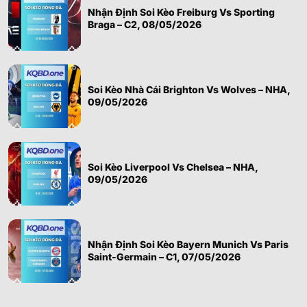
Nhận Định Soi Kèo Freiburg Vs Sporting
Braga – C2, 08/05/2026
Soi Kèo Nhà Cái Brighton Vs Wolves – NHA,
09/05/2026
Soi Kèo Liverpool Vs Chelsea – NHA,
09/05/2026
Nhận Định Soi Kèo Bayern Munich Vs Paris
Saint-Germain – C1, 07/05/2026