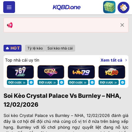
Bỏ
qua
nội
dung
🔥
HOT
Tỷ lệ kèo
Soi kèo nhà cái
Top nhà cái uy tín
Xem tất cả
Soi Kèo Crystal Palace Vs Burnley – NHA,
12/02/2026
Soi kèo Crystal Palace vs Burnley – NHA, 12/02/2026 đánh giá
đây là cơ hội để đội chủ nhà củng cố vị trí ở nửa trên bảng xếp
hạng. Burnley với lối chơi phòng ngự quyết liệt đang nỗ lực