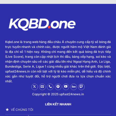
Kqbd.one là trang web hàng đầu châu Á chuyên cung cấp tỷ số bóng đá
trực tuyến nhanh và chính xác, được người hâm mộ Việt Nam đánh giá
là địa chỉ số 1 hiện nay. Không chỉ mang đến kết quả bóng đá trực tiếp
(Live Score), trang còn cập nhật lịch thi đấu, bảng xếp hạng, soi kèo và
nhận định chuyên sâu về các giải đấu lớn như Ngoại Hạng Anh, La Liga,
Bundesliga, Serie A, Ligue 1 cùng nhiều giải khác trên thế giới. Đặc biệt,
upfast24news.in còn nổi bật với tỷ lệ kèo miễn phí, dễ hiểu và độ chính
xác gần như tuyệt đối, hỗ trợ người chơi đưa ra lựa chọn chuẩn xác
nhất.
Copyright © 2025 upfast24news.in
LIÊN KẾT NHANH
VỀ CHÚNG TÔI