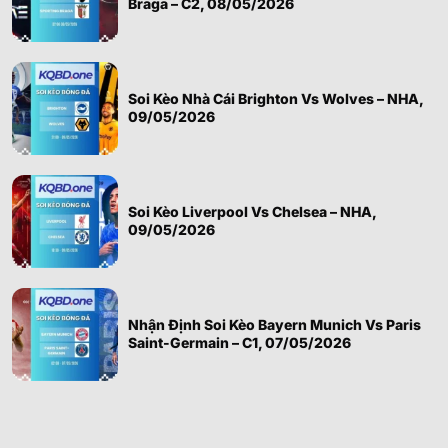
Braga – C2, 08/05/2026
Soi Kèo Nhà Cái Brighton Vs Wolves – NHA,
09/05/2026
Soi Kèo Liverpool Vs Chelsea – NHA,
09/05/2026
Nhận Định Soi Kèo Bayern Munich Vs Paris
Saint-Germain – C1, 07/05/2026