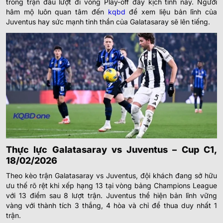
trong trận đấu lượt đi vòng Play-off đầy kịch tính này. Người
hâm mộ luôn quan tâm đến
kqbd
để xem liệu bản lĩnh của
Juventus hay sức mạnh tinh thần của Galatasaray sẽ lên tiếng.
Thực lực Galatasaray vs Juventus – Cup C1,
18/02/2026
Theo kèo trận Galatasaray vs Juventus, đội khách đang sở hữu
ưu thế rõ rệt khi xếp hạng 13 tại vòng bảng Champions League
với 13 điểm sau 8 lượt trận. Juventus thể hiện bản lĩnh vững
vàng với thành tích 3 thắng, 4 hòa và chỉ để thua duy nhất 1
trận.