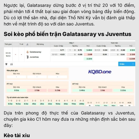
Ngược lại, Galatasaray dừng bước ở vị trí thứ 20 với 10 điểm,
phải nhận tới 4 thất bại sau giai đoạn vòng bảng đầy biến động.
Dù có lợi thế sân nhà, đại diện Thổ Nhĩ Kỳ vẫn bị đánh giá thấp
hơn về mặt trình độ so với dàn sao Juventus.
Soi kèo phổ biến trận Galatasaray vs Juventus
Dựa trên phong độ thực thế của Galatasaray vs Juventus,
chuyên gia kèo C1 hôm nay đưa ra những nhận định sắc bén sau
đây:
Kèo tài xỉu