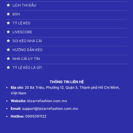
LỊCH THI ĐẤU
BXH
TỶ LỆ KÈO
LIVESCORE
SOI KÈO NHÀ CÁI
HƯỚNG DẪN KÈO
NHÀ CÁI UY TÍN
TỶ LỆ KÈO LÀ GÌ?
THÔNG TIN LIÊN HỆ
Địa chỉ:
20 Bà Triệu, Phường 12, Quận 5, Thành phố Hồ Chí Minh,
Việt Nam
Website:
bizarrefashion.com.mx
Email:
support@bizarrefashion.com.mx
Hotline:
0905391122