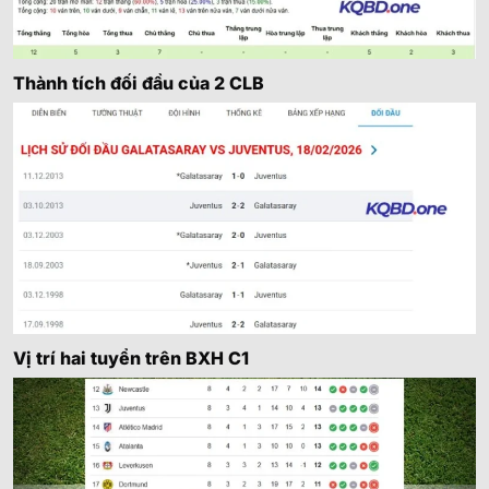
Thành tích đối đầu của 2 CLB
Vị trí hai tuyển trên BXH C1