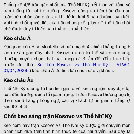
Thống kê 4/6 trận gần nhất của Thổ Nhĩ Kỳ kết thúc với tổng số
bàn thắng từ hai trở xuống. Kosovo cũng ưu tiên bảo đảm an
toàn bên phần sân nhà sau khi để lọt lưới 3 bàn ở vòng bán kết.
Với tính chất quyết liệt của trận chung kết play-off, thế trận chặt
chẽ được duy trì kiến bàn thắng ít xuất hiện.
Kèo châu Á
Đội quân của HLV Montella sở hữu mạch 4 chiến thắng trong 5
lần ra sân gần đây nhất. Kosovo dù có lợi thế sân nhà nhưng
thường xuyên nhận thất bại trong cả 3 lần đối đầu trực tiếp
trước đối thủ.
Soi kèo Kosovo vs Thổ Nhĩ Kỳ – VLWC,
01/04/2026
ở kèo châu Á ưu tiên lựa chọn các vị khách.
Kèo châu Âu
Thổ Nhĩ Kỳ chứng tỏ bản lĩnh già rơ với kinh nghiệm dày dạn tại
các đấu trường quốc tế quan trọng. Trước Kosovo thường bộc lộ
điểm sai ở hàng phòng ngự, các vị khách tự tin giành thắng lợi
sau 90 phút.
Chốt kèo sáng trận Kosovo vs Thổ Nhĩ Kỳ
Kèo hôm nay trận Kosovo vs Thổ Nhĩ Kỳ được giới chuyên môn
phân tích dựa trên tình hình thực tế của hai tuyển. Sau đây là