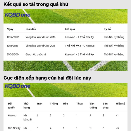
Kết quả so tài trong quá khứ
Cục diện xếp hạng của hai đội lúc này