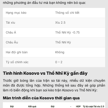
những phương án đầu tư mà bạn không nên bỏ qua:
Hạng mục kèo
Thông số chi tiết
Tài xỉu
Xỉu 2.5
Châu Á
Thổ Nhĩ Kỳ -0.75
Châu Âu
Thổ Nhĩ Kỳ
Hai đội ghi bàn
Không
Tỷ số chính xác
0 – 2
Tình hình Kosovo vs Thổ Nhĩ Kỳ gần đây
Trước giờ bóng lăn của trận so tài này, nhiều dữ kiện chuyên
môn đã được tổng hợp. Những thống kê sau đây sẽ góp phần
làm rõ biến động khi bạn soi kèo trận Kosovo vs Thổ Nhĩ Kỳ:
Màn trình diễn của Kosovo thời gian qua