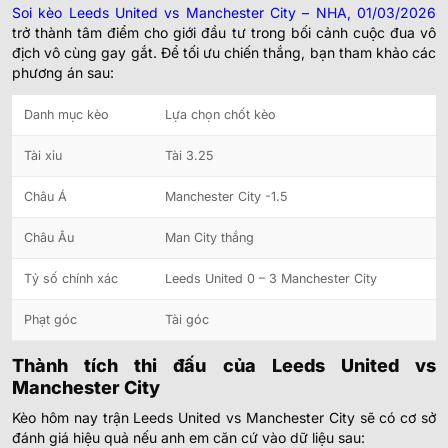
Soi kèo Leeds United vs Manchester City – NHA, 01/03/2026
trở thành tâm điểm cho giới đầu tư trong bối cảnh cuộc đua vô
địch vô cùng gay gắt. Để tối ưu chiến thắng, bạn tham khảo các
phương án sau:
Danh mục kèo
Lựa chọn chốt kèo
Tài xỉu
Tài 3.25
Châu Á
Manchester City -1.5
Châu Âu
Man City thắng
Tỷ số chính xác
Leeds United 0 – 3 Manchester City
Phạt góc
Tài góc
Thành tích thi đấu của Leeds United vs
Manchester City
Kèo hôm nay trận Leeds United vs Manchester City sẽ có cơ sở
đánh giá hiệu quả nếu anh em căn cứ vào dữ liệu sau: