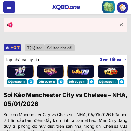
Bỏ
qua
nội
dung
🔥
HOT
Tỷ lệ kèo
Soi kèo nhà cái
Top nhà cái uy tín
Xem tất cả
Soi Kèo Manchester City vs Chelsea – NHA,
05/01/2026
Soi kèo Manchester City vs Chelsea – NHA, 05/01/2026 hứa hẹn
là trận cầu tâm điểm đầy kịch tính tại sân Etihad. Man City đang
duy trì phong độ hủy diệt trên sân nhà, trong khi Chelsea vừa