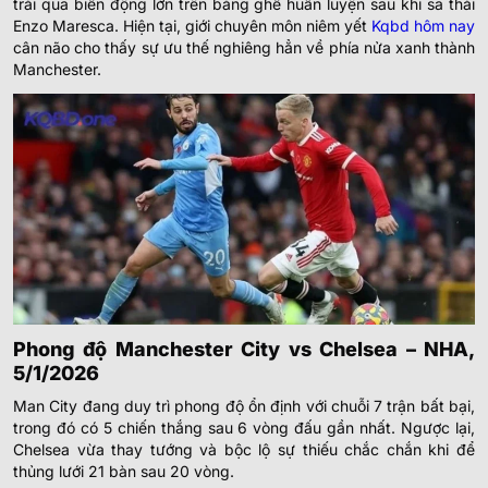
trải qua biến động lớn trên băng ghế huấn luyện sau khi sa thải
Enzo Maresca. Hiện tại, giới chuyên môn niêm yết
Kqbd hôm nay
cân não cho thấy sự ưu thế nghiêng hẳn về phía nửa xanh thành
Manchester.
Phong độ Manchester City vs Chelsea – NHA,
5/1/2026
Man City đang duy trì phong độ ổn định với chuỗi 7 trận bất bại,
trong đó có 5 chiến thắng sau 6 vòng đấu gần nhất. Ngược lại,
Chelsea vừa thay tướng và bộc lộ sự thiếu chắc chắn khi để
thủng lưới 21 bàn sau 20 vòng.