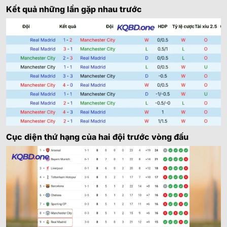
Kết quả những lần gặp nhau trước
Cục diện thứ hạng của hai đội trước vòng đấu