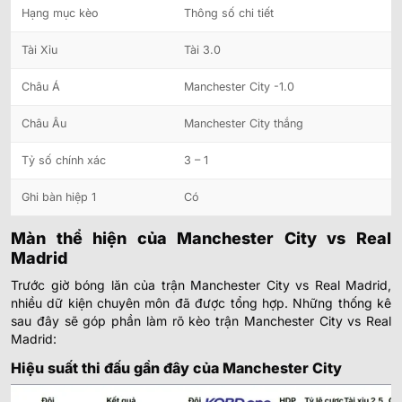
Hạng mục kèo
Thông số chi tiết
Tài Xỉu
Tài 3.0
Châu Á
Manchester City -1.0
Châu Âu
Manchester City thắng
Tỷ số chính xác
3 – 1
Ghi bàn hiệp 1
Có
Màn thể hiện của Manchester City vs Real
Madrid
Trước giờ bóng lăn của trận Manchester City vs Real Madrid,
nhiều dữ kiện chuyên môn đã được tổng hợp. Những thống kê
sau đây sẽ góp phần làm rõ kèo trận Manchester City vs Real
Madrid:
Hiệu suất thi đấu gần đây của Manchester City