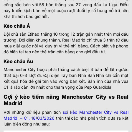
công sắc bén với 58 bàn thắng sau 27 vòng đấu La Liga. Điều
này khiến kịch bản về một cuộc rượt đuổi tỷ số bùng nổ trở nên
khả thi hơn bao giờ hết.
Kèo châu Á
Đội chủ sân Etihad thắng 10 trong 12 trận gần nhất trên mọi đấu
trường. Đối diện khung thành, Real Madrid chỉ thua 3 trận từ đầu
mùa giải quốc nội và duy trì vị thế nhì bảng. Cách biệt về phong
độ hiện tại tạo nên thế trận cân bằng cho giới đầu tư.
Kèo châu Âu
Manchester City buộc phải thắng cách biệt 4 bàn để lật ngược
thất bại 0-3 lượt đi. Đại diện Tây ban Nha Ban Nha chỉ cần một
kết quả hòa để ghi tên vào vòng bán kết. Bản lĩnh của nhà vua
C1 là rào cản lớn nhất cho tham vọng của Pep Guardiola.
Gợi ý kèo tiềm năng Manchester City vs Real
Madrid
Với những dữ liệu phân tích
soi kèo Manchester City vs Real
Madrid – C1, 18/03/2026
trên thì các nhà phân tích đưa ra kết
luận biến động như sau: