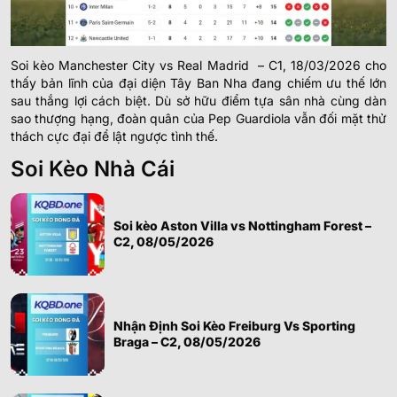
Soi kèo Manchester City vs Real Madrid – C1, 18/03/2026 cho
thấy bản lĩnh của đại diện Tây Ban Nha đang chiếm ưu thế lớn
sau thắng lợi cách biệt. Dù sở hữu điểm tựa sân nhà cùng dàn
sao thượng hạng, đoàn quân của Pep Guardiola vẫn đối mặt thử
thách cực đại để lật ngược tình thế.
Soi Kèo Nhà Cái
Soi kèo Aston Villa vs Nottingham Forest –
C2, 08/05/2026
Nhận Định Soi Kèo Freiburg Vs Sporting
Braga – C2, 08/05/2026