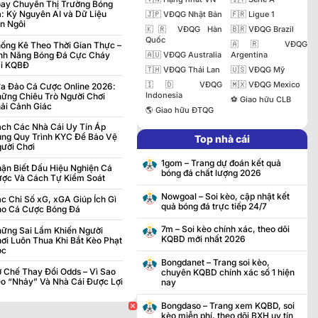
ay Chuyển Thị Trường Bóng
: Kỷ Nguyên AI và Dữ Liệu
🇯🇵 VĐQG Nhật Bản
🇫🇷 Ligue 1
n Ngôi
🇰🇷 VĐQG Hàn
🇧🇷 VĐQG Brazil
Quốc
🇦🇷 VĐQG
ống Kê Theo Thời Gian Thực –
nh Năng Bóng Đá Cực Cháy
🇦🇺 VĐQG Australia
Argentina
i KQBĐ
🇹🇭 VĐQG Thái Lan
🇺🇸 VĐQG Mỹ
🇮🇩 VĐQG
🇲🇽 VĐQG Mexico
a Đảo Cá Cược Online 2026:
Indonesia
ững Chiêu Trò Người Chơi
⚽️ Giao hữu CLB
ải Cảnh Giác
🌎 Giao hữu ĐTQG
ch Các Nhà Cái Uy Tín Áp
ng Quy Trình KYC Để Bảo Vệ
Top nhà cái
ười Chơi
1gom – Trang dự đoán kết quả
ận Biết Dấu Hiệu Nghiện Cá
bóng đá chất lượng 2026
ợc Và Cách Tự Kiểm Soát
Nowgoal – Soi kèo, cập nhật kết
c Chỉ Số xG, xGA Giúp Ích Gì
quả bóng đá trực tiếp 24/7
o Cá Cược Bóng Đá
7m – Soi kèo chính xác, theo dõi
ững Sai Lầm Khiến Người
KQBD mới nhất 2026
ơi Luôn Thua Khi Bắt Kèo Phạt
óc
Bongdanet – Trang soi kèo,
 Chế Thay Đổi Odds – Vì Sao
chuyên KQBD chính xác số 1 hiện
o “Nhảy” Và Nhà Cái Được Lợi
nay
Bongdaso – Trang xem KQBD, soi
kèo miễn phí, theo dõi BXH uy tín