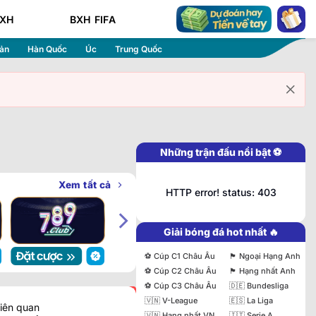
BXH
BXH FIFA
ản
Hàn Quốc
Úc
Trung Quốc
Những trận đấu nổi bật ⚽️
Xem tất cả
HTTP error! status: 403
Giải bóng đá hot nhất 🔥
⚽️ Cúp C1 Châu Âu
🏴󠁧󠁢󠁥󠁮󠁧󠁿 Ngoại Hạng Anh
⚽️ Cúp C2 Châu Âu
🏴󠁧󠁢󠁥󠁮󠁧󠁿 Hạng nhất Anh
⚽️ Cúp C3 Châu Âu
🇩🇪 Bundesliga
🇻🇳 V-League
🇪🇸 La Liga
liên quan
🇻🇳 Hạng nhất VN
🇮🇹 Serie A