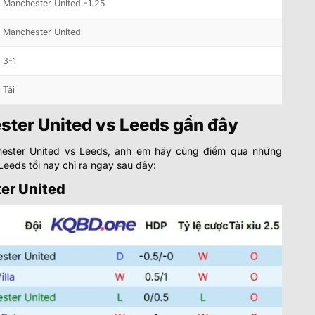
Manchester United -1.25
Manchester United
3-1
Tài
ster United vs Leeds gần đây
hester United vs Leeds, anh em hãy cùng điểm qua những
Leeds tối nay chỉ ra ngay sau đây:
er United