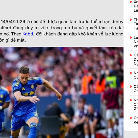
Xo
Đá
Lê
Th
 14/04/2026 là chủ đề được quan tâm trước thềm trận derby
Tí
fford đang duy trì vị trí trong top ba và quyết tâm kéo dài
Tạ
ên nợ. Theo
Kqbd
, đội khách đang gặp khó khăn về lực lượng
Lừ
òn gì để mất.
Nh
Ph
Cá
Dụ
Ng
Nh
Cư
Cá
Ch
Nh
Ch
G
Cơ
Kè