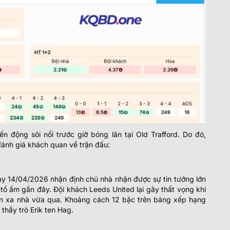
 động sôi nổi trước giờ bóng lăn tại Old Trafford. Do đó,
đánh giá khách quan về trận đấu:
ày 14/04/2026 nhận định chủ nhà nhận được sự tin tưởng lớn
ại tổ ấm gần đây. Đội khách Leeds United lại gây thất vọng khi
ân xa nhà vừa qua. Khoảng cách 12 bậc trên bảng xếp hạng
thầy trò Erik ten Hag.