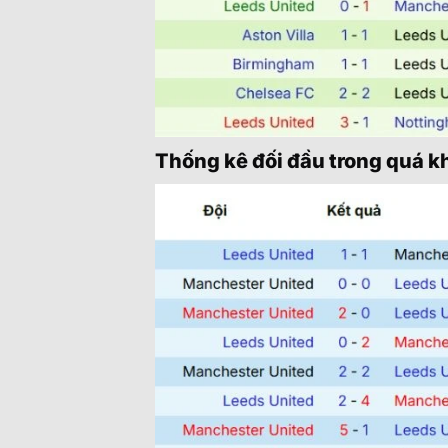
Thống kê đối đầu trong quá k