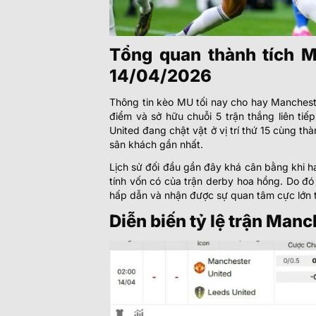
Tổng quan thành tích M
14/04/2026
Thông tin kèo MU tối nay cho hay Manchester
điểm và sở hữu chuỗi 5 trận thắng liên tiếp
United đang chật vật ở vị trí thứ 15 cùng th
sân khách gần nhất.
Lịch sử đối đầu gần đây khá cân bằng khi ha
tính vốn có của trận derby hoa hồng. Do đ
hấp dẫn và nhận được sự quan tâm cực lớn 
Diễn biến tỷ lệ trận Man