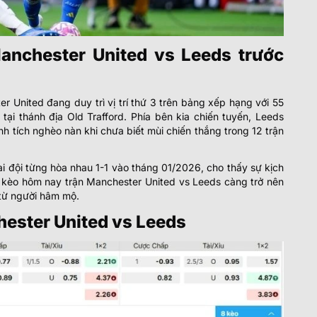
anchester United vs Leeds trước
 United đang duy trì vị trí thứ 3 trên bảng xếp hạng với 55
 tại thánh địa Old Trafford. Phía bên kia chiến tuyến, Leeds
ành tích nghèo nàn khi chưa biết mùi chiến thắng trong 12 trận
i đội từng hòa nhau 1-1 vào tháng 01/2026, cho thấy sự kịch
ó kèo hôm nay trận Manchester United vs Leeds càng trở nên
từ người hâm mộ.
chester United vs Leeds