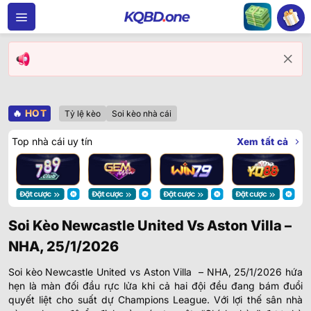
Bỏ
qua
nội
dung
🔥
HOT
Tỷ lệ kèo
Soi kèo nhà cái
Top nhà cái uy tín
Xem tất cả
Soi Kèo Newcastle United Vs Aston Villa –
NHA, 25/1/2026
Soi kèo Newcastle United vs Aston Villa – NHA, 25/1/2026 hứa
hẹn là màn đối đầu rực lửa khi cả hai đội đều đang bám đuổi
quyết liệt cho suất dự Champions League. Với lợi thế sân nhà