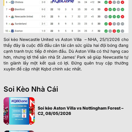
Soi kèo Newcastle United vs Aston Villa – NHA, 25/1/2026 cho
thấy đây là cuộc đối đầu cân tài cân sức giữa hai đội bóng đang
cạnh tranh trực tiếp ở nhóm đầu. Dù Aston Villa có thứ hạng cao
hơn, nhưng lợi thế sân nhà St James’ Park sẽ giúp Newcastle tự
tin giành lấy một kết quả có lợi. Đừng quên truy cập thường
xuyên để cập nhật Kqbd chính xác nhất.
Soi Kèo Nhà Cái
Soi kèo Aston Villa vs Nottingham Forest –
C2, 08/05/2026