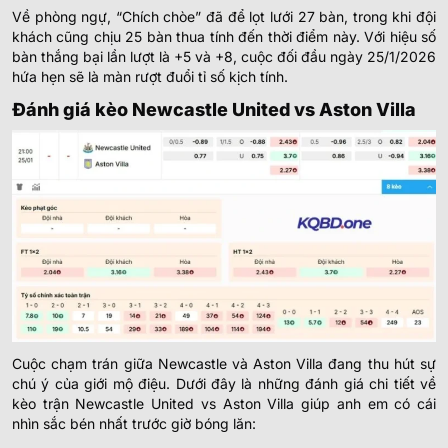
Về phòng ngự, “Chích chòe” đã để lọt lưới 27 bàn, trong khi đội
khách cũng chịu 25 bàn thua tính đến thời điểm này. Với hiệu số
bàn thắng bại lần lượt là +5 và +8, cuộc đối đầu ngày 25/1/2026
hứa hẹn sẽ là màn rượt đuổi tỉ số kịch tính.
Đánh giá kèo Newcastle United vs Aston Villa
Cuộc chạm trán giữa Newcastle và Aston Villa đang thu hút sự
chú ý của giới mộ điệu. Dưới đây là những đánh giá chi tiết về
kèo trận Newcastle United vs Aston Villa giúp anh em có cái
nhìn sắc bén nhất trước giờ bóng lăn: