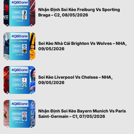
Nhận Định Soi Kèo Freiburg Vs Sporting
Braga – C2, 08/05/2026
Soi Kèo Nhà Cái Brighton Vs Wolves – NHA,
09/05/2026
Soi Kèo Liverpool Vs Chelsea – NHA,
09/05/2026
Nhận Định Soi Kèo Bayern Munich Vs Paris
Saint-Germain – C1, 07/05/2026