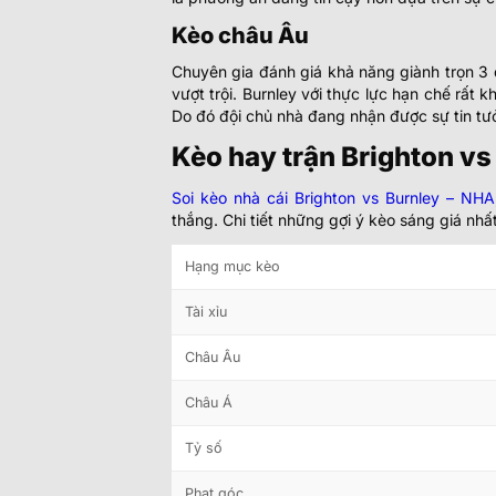
Kèo châu Âu
Chuyên gia đánh giá khả năng giành trọn 3 đ
vượt trội. Burnley với thực lực hạn chế rất
Do đó đội chủ nhà đang nhận được sự tin tưở
Kèo hay trận Brighton vs
Soi kèo nhà cái Brighton vs Burnley – NH
thắng. Chi tiết những gợi ý kèo sáng giá nh
Hạng mục kèo
Tài xỉu
Châu Âu
Châu Á
Tỷ số
Phạt góc