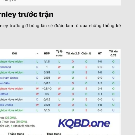
rnley trước trận
nley trước giờ bóng lăn sẽ được làm rõ qua những thống kê