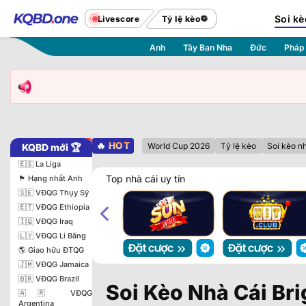
Bỏ
Soi kè
Livescore
Tỷ lệ kèo
qua
nội
Anh
Tây Ban Nha
Đức
Pháp
dung
🔥
HOT
World Cup 2026
Tỷ lệ kèo
Soi kèo n
KQBD mới 🏆
🇪🇸 La Liga
Top nhà cái uy tín
🏴󠁧󠁢󠁥󠁮󠁧󠁿 Hạng nhất Anh
🇸🇪 VĐQG Thụy Sỹ
🇪🇹 VĐQG Ethiopia
🇮🇶 VĐQG Iraq
🇱🇾 VĐQG Li Băng
🌎 Giao hữu ĐTQG
🇯🇲 VĐQG Jamaica
🇧🇷 VĐQG Brazil
Soi Kèo Nhà Cái Bri
🇦🇷 VĐQG
Argentina