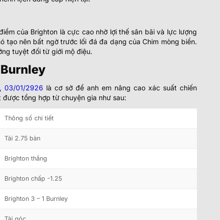
iểm của Brighton là cực cao nhờ lợi thế sân bãi và lực lượng
 khó tạo nên bất ngờ trước lối đá đa dạng của Chim mòng biển.
ng tuyệt đối từ giới mộ điệu.
 Burnley
A, 03/01/2926
là cơ sở để anh em nâng cao xác suất chiến
ất được tổng hợp từ chuyện gia như sau:
Thông số chi tiết
Tài 2.75 bàn
Brighton thắng
Brighton chấp -1.25
Brighton 3 – 1 Burnley
Tài góc