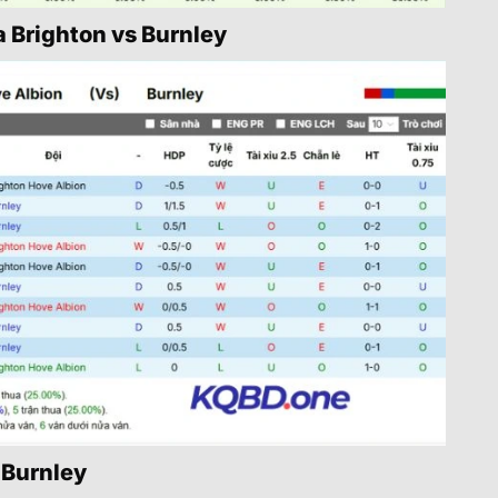
a Brighton vs Burnley
 Burnley