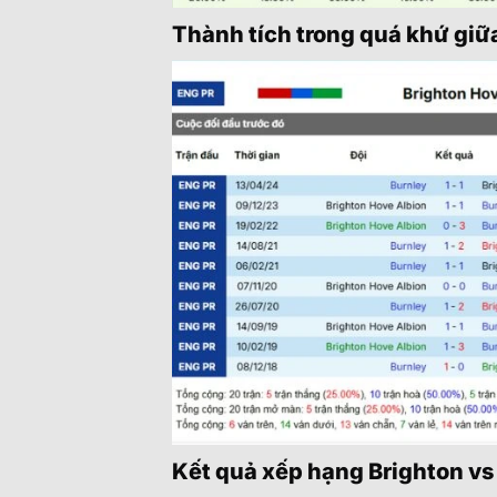
Thành tích trong quá khứ giữ
Kết quả xếp hạng Brighton vs