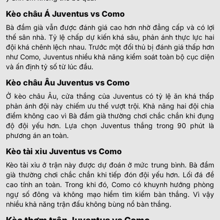
Kèo châu Á Juventus vs Como
Bà đầm già vẫn được đánh giá cao hơn nhờ đẳng cấp và có lợi
thế sân nhà. Tỷ lệ chấp dự kiến khá sâu, phản ánh thực lực hai
đội khá chênh lệch nhau. Trước một đối thủ bị đánh giá thấp hơn
như Como, Juventus nhiều khả năng kiểm soát toàn bộ cục diện
và ấn định tỷ số từ lúc đầu.
Kèo châu Âu Juventus vs Como
Ở kèo châu Âu, cửa thắng của Juventus có tỷ lệ ăn khá thấp
phản ánh đội này chiếm ưu thế vượt trội. Khả năng hai đội chia
điểm không cao vì Bà đầm già thường chơi chắc chắn khi đụng
độ đội yếu hơn. Lựa chọn Juventus thắng trong 90 phút là
phương án an toàn.
Kèo tài xỉu Juventus vs Como
Kèo tài xỉu ở trận này được dự đoán ở mức trung bình. Bà đầm
già thường chơi chắc chắn khi tiếp đón đội yếu hơn. Lối đá đề
cao tính an toàn. Trong khi đó, Como có khuynh hướng phòng
ngự số đông và không mạo hiểm tìm kiếm bàn thắng. Vì vậy
nhiều khả năng trận đấu không bùng nổ bàn thắng.