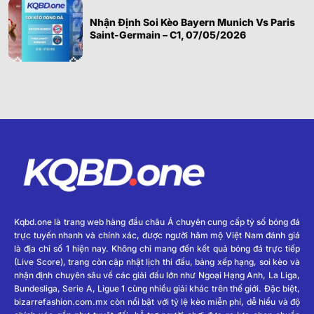
Nhận Định Soi Kèo Bayern Munich Vs Paris
Saint-Germain – C1, 07/05/2026
Kqbd.one là trang web hàng đầu châu Á chuyên cung cấp tỷ số bóng đá
trực tuyến nhanh và chính xác, được người hâm mộ Việt Nam đánh giá
là địa chỉ số 1 hiện nay. Không chỉ mang đến kết quả bóng đá trực tiếp
(Live Score), trang còn cập nhật lịch thi đấu, bảng xếp hạng, soi kèo và
nhận định chuyên sâu về các giải đấu lớn như Ngoại Hạng Anh, La Liga,
Bundesliga, Serie A, Ligue 1 cùng nhiều giải khác trên thế giới. Đặc biệt,
bizarrefashion.com.mx còn nổi bật với tỷ lệ kèo miễn phí, dễ hiểu và độ