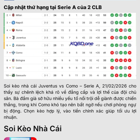
Cập nhật thứ hạng tại Serie A của 2 CLB
Soi kèo nhà cái Juventus vs Como – Serie A, 21/02/2026 cho
thấy sự chênh lệch khá rõ về đẳng cấp và lợi thế của đội chủ
sân. Bà đầm già sở hữu nhiều yếu tố nổi trội dễ giành được chiến
thắng, trong khi Como khó tạo nên bất ngờ nếu chơi phòng ngự
bị động. Chọn kèo hợp lý, vào tiền chính xác giúp tối ưu lợi
nhuận.
Soi Kèo Nhà Cái