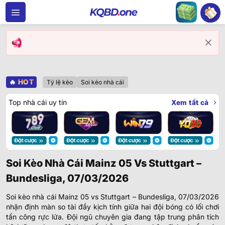
Bỏ
qua
nội
dung
🔥
HOT
Tỷ lệ kèo
Soi kèo nhà cái
Top nhà cái uy tín
Xem tất cả
Soi Kèo Nhà Cái Mainz 05 Vs Stuttgart –
Bundesliga, 07/03/2026
Soi kèo nhà cái Mainz 05 vs Stuttgart – Bundesliga, 07/03/2026
nhận định màn so tài đầy kịch tính giữa hai đội bóng có lối chơi
tấn công rực lửa. Đội ngũ chuyên gia đang tập trung phân tích