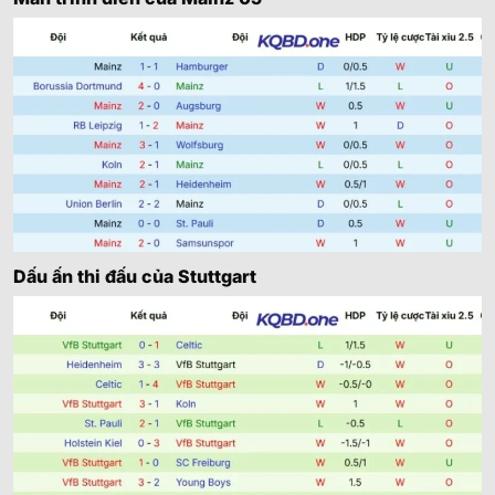
Dấu ấn thi đấu của Stuttgart