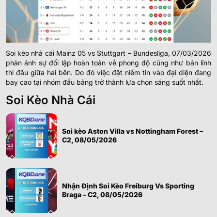
Soi kèo nhà cái Mainz 05 vs Stuttgart – Bundesliga, 07/03/2026
phản ánh sự đối lập hoàn toàn về phong độ cũng như bản lĩnh
thi đấu giữa hai bên. Do đó việc đặt niềm tin vào đại diện đang
bay cao tại nhóm đầu bảng trở thành lựa chọn sáng suốt nhất.
Soi Kèo Nhà Cái
Soi kèo Aston Villa vs Nottingham Forest –
C2, 08/05/2026
Nhận Định Soi Kèo Freiburg Vs Sporting
Braga – C2, 08/05/2026