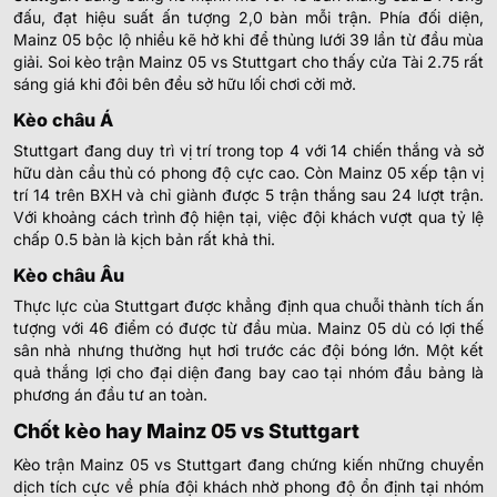
đấu, đạt hiệu suất ấn tượng 2,0 bàn mỗi trận. Phía đối diện,
Mainz 05 bộc lộ nhiều kẽ hở khi để thủng lưới 39 lần từ đầu mùa
giải. Soi kèo trận Mainz 05 vs Stuttgart cho thấy cửa Tài 2.75 rất
sáng giá khi đôi bên đều sở hữu lối chơi cởi mở.
Kèo châu Á
Stuttgart đang duy trì vị trí trong top 4 với 14 chiến thắng và sở
hữu dàn cầu thủ có phong độ cực cao. Còn Mainz 05 xếp tận vị
trí 14 trên BXH và chỉ giành được 5 trận thắng sau 24 lượt trận.
Với khoảng cách trình độ hiện tại, việc đội khách vượt qua tỷ lệ
chấp 0.5 bàn là kịch bản rất khả thi.
Kèo châu Âu
Thực lực của Stuttgart được khẳng định qua chuỗi thành tích ấn
tượng với 46 điểm có được từ đầu mùa. Mainz 05 dù có lợi thế
sân nhà nhưng thường hụt hơi trước các đội bóng lớn. Một kết
quả thắng lợi cho đại diện đang bay cao tại nhóm đầu bảng là
phương án đầu tư an toàn.
Chốt kèo hay Mainz 05 vs Stuttgart
Kèo trận Mainz 05 vs Stuttgart đang chứng kiến những chuyển
dịch tích cực về phía đội khách nhờ phong độ ổn định tại nhóm