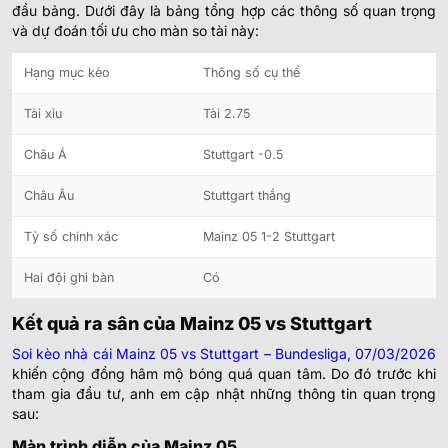
đầu bảng. Dưới đây là bảng tổng hợp các thông số quan trọng
và dự đoán tối ưu cho màn so tài này:
Hạng mục kèo
Thông số cụ thể
Tài xỉu
Tài 2.75
Châu Á
Stuttgart -0.5
Châu Âu
Stuttgart thắng
Tỷ số chính xác
Mainz 05 1-2 Stuttgart
Hai đội ghi bàn
Có
Kết quả ra sân của Mainz 05 vs Stuttgart
Soi kèo nhà cái Mainz 05 vs Stuttgart – Bundesliga, 07/03/2026
khiến cộng đồng hâm mộ bóng quá quan tâm. Do đó trước khi
tham gia đầu tư, anh em cập nhật những thông tin quan trọng
sau:
Màn trình diễn của Mainz 05