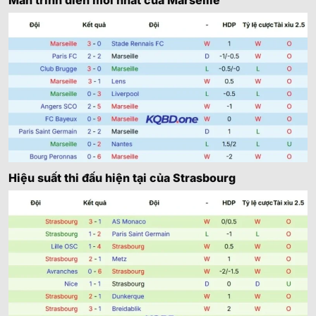
Màn trình diễn mới nhất của Marseille
Hiệu suất thi đấu hiện tại của Strasbourg