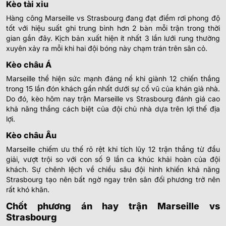
Kèo tài xỉu
Hàng công Marseille vs Strasbourg đang đạt điểm rơi phong độ
tốt với hiệu suất ghi trung bình hơn 2 bàn mỗi trận trong thời
gian gần đây. Kịch bản xuất hiện ít nhất 3 lần lưới rung thường
xuyên xảy ra mỗi khi hai đội bóng này chạm trán trên sân cỏ.
Kèo châu Á
Marseille thể hiện sức mạnh đáng nể khi giành 12 chiến thắng
trong 15 lần đón khách gần nhất dưới sự cổ vũ của khán giả nhà.
Do đó, kèo hôm nay trận Marseille vs Strasbourg đánh giá cao
khả năng thắng cách biệt của đội chủ nhà dựa trên lợi thế địa
lợi.
Kèo châu Âu
Marseille chiếm ưu thế rõ rệt khi tích lũy 12 trận thắng từ đầu
giải, vượt trội so với con số 9 lần ca khúc khải hoàn của đội
khách. Sự chênh lệch về chiều sâu đội hình khiến khả năng
Strasbourg tạo nên bất ngờ ngay trên sân đối phương trở nên
rất khó khăn.
Chốt phương án hay trận Marseille vs
Strasbourg