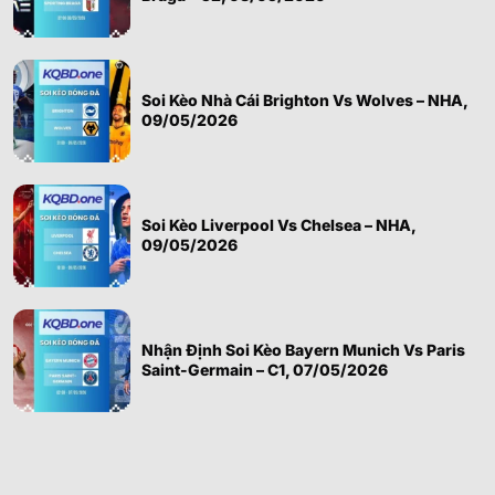
Soi Kèo Nhà Cái Brighton Vs Wolves – NHA,
09/05/2026
Soi Kèo Liverpool Vs Chelsea – NHA,
09/05/2026
Nhận Định Soi Kèo Bayern Munich Vs Paris
Saint-Germain – C1, 07/05/2026