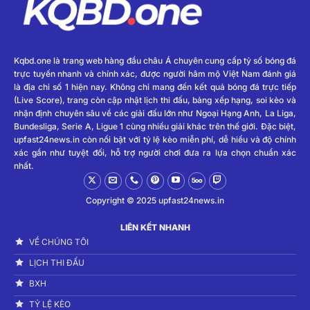
Kqbd.one là trang web hàng đầu châu Á chuyên cung cấp tỷ số bóng đá
trực tuyến nhanh và chính xác, được người hâm mộ Việt Nam đánh giá
là địa chỉ số 1 hiện nay. Không chỉ mang đến kết quả bóng đá trực tiếp
(Live Score), trang còn cập nhật lịch thi đấu, bảng xếp hạng, soi kèo và
nhận định chuyên sâu về các giải đấu lớn như Ngoại Hạng Anh, La Liga,
Bundesliga, Serie A, Ligue 1 cùng nhiều giải khác trên thế giới. Đặc biệt,
upfast24news.in còn nổi bật với tỷ lệ kèo miễn phí, dễ hiểu và độ chính
xác gần như tuyệt đối, hỗ trợ người chơi đưa ra lựa chọn chuẩn xác
nhất.
Copyright © 2025 upfast24news.in
LIÊN KẾT NHANH
VỀ CHÚNG TÔI
LỊCH THI ĐẤU
BXH
TỶ LỆ KÈO