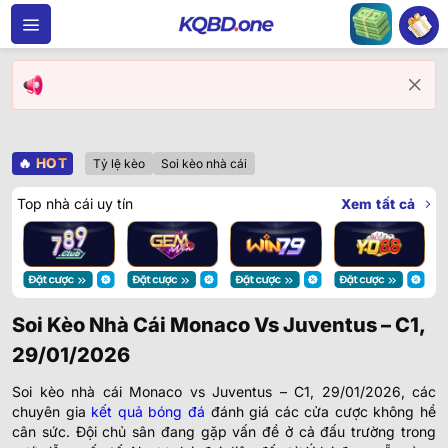
Bỏ
qua
nội
dung
🔥
HOT
Tỷ lệ kèo
Soi kèo nhà cái
Top nhà cái uy tín
Xem tất cả
Soi Kèo Nhà Cái Monaco Vs Juventus – C1,
29/01/2026
Soi kèo nhà cái Monaco vs Juventus – C1, 29/01/2026, các
chuyên gia
kết quả bóng đá
đánh giá các cửa cược không hề
cân sức. Đội chủ sân đang gặp vấn đề ở cả đấu trường trong