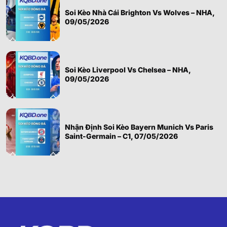
Soi Kèo Nhà Cái Brighton Vs Wolves – NHA,
09/05/2026
Soi Kèo Liverpool Vs Chelsea – NHA,
09/05/2026
Nhận Định Soi Kèo Bayern Munich Vs Paris
Saint-Germain – C1, 07/05/2026