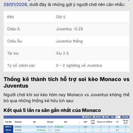
29/01/2026
, dưới đây là những gợi ý người chơi nên cân nhắc:
Kèo
Gợi ý
Châu Á
Juventus -0.25
Châu Âu
Juventus thắng
Tài xỉu
Xỉu 2.5
Tỷ số chính xác
0 – 2 nghiêng về Juventus
Thống kê thành tích hỗ trợ soi kèo Monaco vs
Juventus
Người chơi khi soi kèo hôm nay Monaco vs Juventus không thể
bỏ qua những thống kê hữu ích sau:
Kết quả 5 lần ra sân gần nhất của Monaco