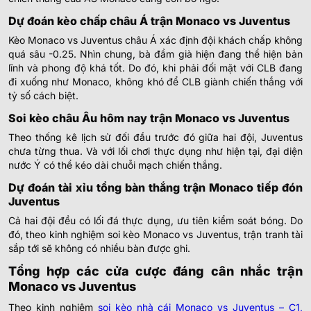
Dự đoán kèo chấp châu Á trận Monaco vs Juventus
Kèo Monaco vs Juventus châu Á xác định đội khách chấp không
quá sâu -0.25. Nhìn chung, bà đầm già hiện đang thể hiện bản
lĩnh và phong độ khá tốt. Do đó, khi phải đối mặt với CLB đang
đi xuống như Monaco, không khó để CLB giành chiến thắng với
tỷ số cách biệt.
Soi kèo châu Âu hôm nay trận Monaco vs Juventus
Theo thống kê lịch sử đối đầu trước đó giữa hai đội, Juventus
chưa từng thua. Và với lối chơi thực dụng như hiện tại, đại diện
nước Ý có thể kéo dài chuỗi mạch chiến thắng.
Dự đoán tài xỉu tổng bàn thắng trận Monaco tiếp đón
Juventus
Cả hai đội đều có lối đá thực dụng, ưu tiên kiểm soát bóng. Do
đó, theo kinh nghiệm soi kèo Monaco vs Juventus, trận tranh tài
sắp tới sẽ không có nhiều bàn được ghi.
Tổng hợp các cửa cược đáng cân nhắc trận
Monaco vs Juventus
Theo kinh nghiệm
soi kèo nhà cái Monaco vs Juventus – C1,