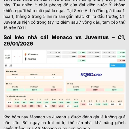
này. Tuy nhiên ít nhất phong độ của đại diện nước Ý không
khiến người hâm mộ quá lo ngại. Tại Serie A, bà đầm già thua 1,
hòa 1, thắng 3 trong 5 lần ra sân gần nhất. Khi ra đấu trường C1,
Juventus hiện có trong tay 12 điểm sau 7 vòng đấu, tạm xếp thứ
15 trên BXH.
Soi kèo nhà cái Monaco vs Juventus – C1,
29/01/2026
Kèo hôm nay Monaco vs Juventus được đánh giá là không quá
cân sức. Bởi ngay cả khi có lợi thế sân nhà, khả năng giành
chiến thắng của AS Monaco cũng còn bỏ ngỏ.