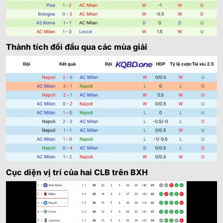
Thành tích đối đầu qua các mùa giải
Cục diện vị trí của hai CLB trên BXH