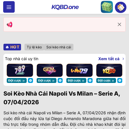
Bỏ
qua
nội
dung
🔥
HOT
Tỷ lệ kèo
Soi kèo nhà cái
Top nhà cái uy tín
Xem tất cả
Soi Kèo Nhà Cái Napoli Vs Milan – Serie A,
07/04/2026
Soi kèo nhà cái Napoli vs Milan – Serie A, 07/04/2026 nhận định
cuộc đối đầu nảy lửa tại Diego Armando Maradona giữa hai đối
thủ trực tiếp trong nhóm dẫn đầu. Đội chủ nhà khao khát đòi lại