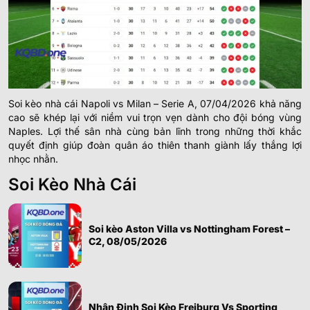
Soi kèo nhà cái Napoli vs Milan – Serie A, 07/04/2026 khả năng
cao sẽ khép lại với niềm vui trọn vẹn dành cho đội bóng vùng
Naples. Lợi thế sân nhà cùng bản lĩnh trong những thời khắc
quyết định giúp đoàn quân áo thiên thanh giành lấy thắng lợi
nhọc nhằn.
Soi Kèo Nhà Cái
Soi kèo Aston Villa vs Nottingham Forest –
C2, 08/05/2026
Nhận Định Soi Kèo Freiburg Vs Sporting