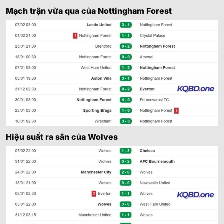
Mạch trận vừa qua của Nottingham Forest
Hiệu suất ra sân của Wolves