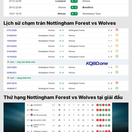
Lịch sử chạm trán Nottingham Forest vs Wolves
Thứ hạng Nottingham Forest vs Wolves tại giải đấu