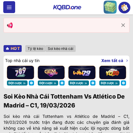
Bỏ
qua
nội
dung
🔥
HOT
Tỷ lệ kèo
Soi kèo nhà cái
Top nhà cái uy tín
Xem tất cả
Soi Kèo Nhà Cái Tottenham Vs Atlético De
Madrid – C1, 19/03/2026
Soi kèo nhà cái Tottenham vs Atlético de Madrid – C1,
19/03/2026 trước trận đang được các chuyên gia đánh giá
không cao về khả năng sẽ xuất hiện cuộc lội ngược dòng bất