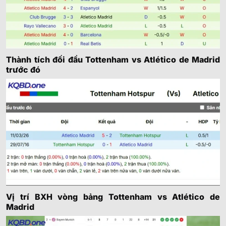
Thành tích đối đầu Tottenham vs Atlético de Madrid
trước đó
Vị trí BXH vòng bảng Tottenham vs Atlético de
Madrid