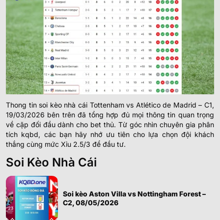
Thong tin soi kèo nhà cái Tottenham vs Atlético de Madrid – C1,
19/03/2026 bên trên đã tổng hợp đủ mọi thông tin quan trọng
về cặp đối đầu dành cho bet thủ. Từ góc nhìn chuyên gia phân
tích kqbd, các bạn hãy nhớ ưu tiên cho lựa chọn đội khách
thắng cùng mức Xỉu 2.5/3 để đầu tư.
Soi Kèo Nhà Cái
Soi kèo Aston Villa vs Nottingham Forest –
C2, 08/05/2026