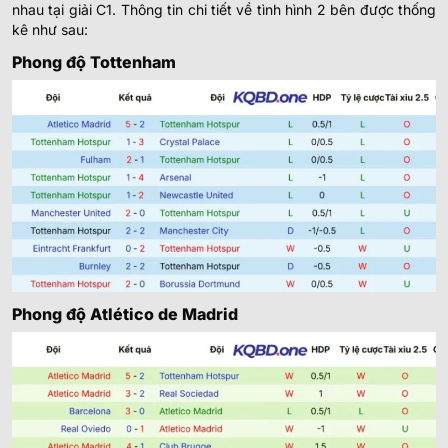
nhau tại giải C1. Thông tin chi tiết về tình hình 2 bên được thống
kê như sau:
Phong độ Tottenham
Phong độ Atlético de Madrid