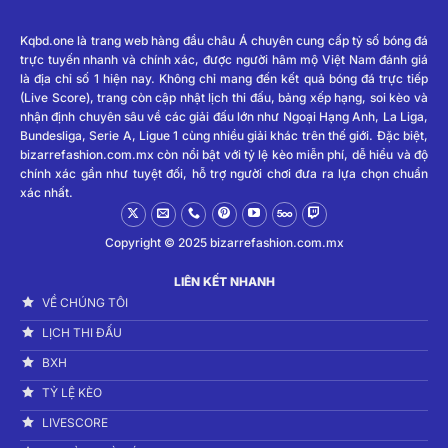
Kqbd.one là trang web hàng đầu châu Á chuyên cung cấp tỷ số bóng đá
trực tuyến nhanh và chính xác, được người hâm mộ Việt Nam đánh giá
là địa chỉ số 1 hiện nay. Không chỉ mang đến kết quả bóng đá trực tiếp
(Live Score), trang còn cập nhật lịch thi đấu, bảng xếp hạng, soi kèo và
nhận định chuyên sâu về các giải đấu lớn như Ngoại Hạng Anh, La Liga,
Bundesliga, Serie A, Ligue 1 cùng nhiều giải khác trên thế giới. Đặc biệt,
bizarrefashion.com.mx còn nổi bật với tỷ lệ kèo miễn phí, dễ hiểu và độ
chính xác gần như tuyệt đối, hỗ trợ người chơi đưa ra lựa chọn chuẩn
xác nhất.
Copyright © 2025 bizarrefashion.com.mx
LIÊN KẾT NHANH
VỀ CHÚNG TÔI
LỊCH THI ĐẤU
BXH
TỶ LỆ KÈO
LIVESCORE