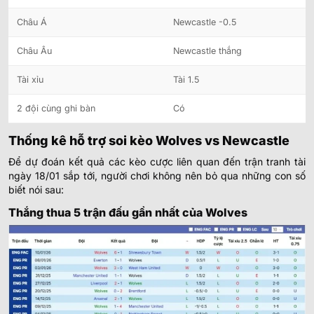
Châu Á
Newcastle -0.5
Châu Âu
Newcastle thắng
Tài xỉu
Tài 1.5
2 đội cùng ghi bàn
Có
Thống kê hỗ trợ soi kèo Wolves vs Newcastle
Để dự đoán kết quả các kèo cược liên quan đến trận tranh tài
ngày 18/01 sắp tới, người chơi không nên bỏ qua những con số
biết nói sau:
Thắng thua 5 trận đấu gần nhất của Wolves