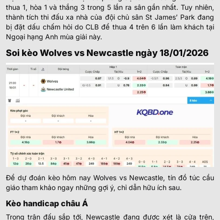
thua 1, hòa 1 và thắng 3 trong 5 lần ra sân gần nhất. Tuy nhiên,
thành tích thi đấu xa nhà của đội chủ sân St James’ Park đang
bị đặt dấu chấm hỏi do CLB để thua 4 trên 6 lần làm khách tại
Ngoại hạng Anh mùa giải này.
Soi kèo Wolves vs Newcastle ngày 18/01/2026
Để dự đoán kèo hôm nay Wolves vs Newcastle, tín đồ túc cầu
giáo tham khảo ngay những gợi ý, chỉ dẫn hữu ích sau.
Kèo handicap châu Á
Trong trận đấu sắp tới, Newcastle đang được xét là cửa trên,