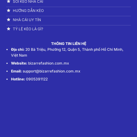
SOI KÈO NHÀ CÁI
HƯỚNG DẪN KÈO
NHÀ CÁI UY TÍN
TỶ LỆ KÈO LÀ GÌ?
THÔNG TIN LIÊN HỆ
Địa chỉ:
20 Bà Triệu, Phường 12, Quận 5, Thành phố Hồ Chí Minh,
Việt Nam
Website:
bizarrefashion.com.mx
Email:
support@bizarrefashion.com.mx
Hotline:
0905391122