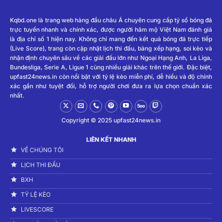
Kqbd.one là trang web hàng đầu châu Á chuyên cung cấp tỷ số bóng đá
trực tuyến nhanh và chính xác, được người hâm mộ Việt Nam đánh giá
là địa chỉ số 1 hiện nay. Không chỉ mang đến kết quả bóng đá trực tiếp
(Live Score), trang còn cập nhật lịch thi đấu, bảng xếp hạng, soi kèo và
nhận định chuyên sâu về các giải đấu lớn như Ngoại Hạng Anh, La Liga,
Bundesliga, Serie A, Ligue 1 cùng nhiều giải khác trên thế giới. Đặc biệt,
upfast24news.in còn nổi bật với tỷ lệ kèo miễn phí, dễ hiểu và độ chính
xác gần như tuyệt đối, hỗ trợ người chơi đưa ra lựa chọn chuẩn xác
nhất.
Copyright © 2025 upfast24news.in
LIÊN KẾT NHANH
VỀ CHÚNG TÔI
LỊCH THI ĐẤU
BXH
TỶ LỆ KÈO
LIVESCORE