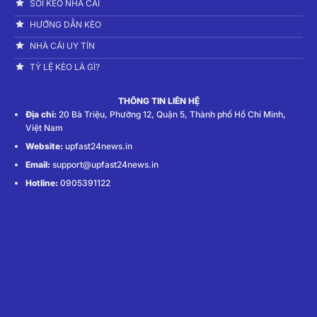
SOI KÈO NHÀ CÁI
HƯỚNG DẪN KÈO
NHÀ CÁI UY TÍN
TỶ LỆ KÈO LÀ GÌ?
THÔNG TIN LIÊN HỆ
Địa chỉ:
20 Bà Triệu, Phường 12, Quận 5, Thành phố Hồ Chí Minh,
Việt Nam
Website:
upfast24news.in
Email:
support@upfast24news.in
Hotline:
0905391122