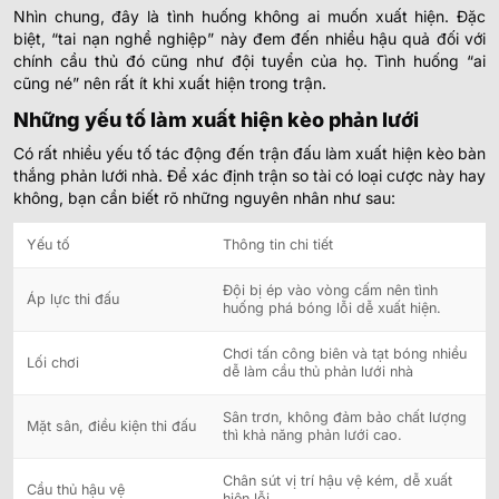
Nhìn chung, đây là tình huống không ai muốn xuất hiện. Đặc
biệt, “tai nạn nghề nghiệp” này đem đến nhiều hậu quả đối với
chính cầu thủ đó cũng như đội tuyển của họ. Tình huống “ai
cũng né” nên rất ít khi xuất hiện trong trận.
Những yếu tố làm xuất hiện kèo phản lưới
Có rất nhiều yếu tố tác động đến trận đấu làm xuất hiện kèo bàn
thắng phản lưới nhà. Để xác định trận so tài có loại cược này hay
không, bạn cần biết rõ những nguyên nhân như sau:
Yếu tố
Thông tin chi tiết
Đội bị ép vào vòng cấm nên tình
Áp lực thi đấu
huống phá bóng lỗi dễ xuất hiện.
Chơi tấn công biên và tạt bóng nhiều
Lối chơi
dễ làm cầu thủ phản lưới nhà
Sân trơn, không đảm bảo chất lượng
Mặt sân, điều kiện thi đấu
thì khả năng phản lưới cao.
Chân sút vị trí hậu vệ kém, dễ xuất
Cầu thủ hậu vệ
hiện lỗi