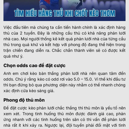
Việc đầu tiên mà chúng ta cần tiến hành chính là xác định hàng
thủ của 2 tuyển. Đây là những cầu thủ có khả năng phản lưới
nhà cao. Mọi người thống kê kết quả phản lưới nhà của từng cầu
thủ trong quá khứ và kết hợp với phong độ đang thể hiện trong
trận chiến đang diễn ra. Chắc chắn thành viên sẽ có được kết
quả như ý.
Chọn odds cao để đặt cược
Anh em chơi kèo bàn thắng phản lưới nhà nên quan tâm đến
odds. Chú ý rằng kèo có odd rơi vào 5.0 – 15.0. Vì thế khi đầu tư
thì bạn đừng bỏ qua phương diện này nhằm có thể nhanh chóng
xác định cửa kèo sáng giá.
Phong độ thủ môn
Để đặt cược kèo phản lưới chắc thắng thì thủ môn là yếu tố nên
xem xét. Trong tình huống thủ môn được đánh giá cao, phản
ứng nhanh với các tình huống trên sân cỏ thì vấn đề phản lưới
nhà rất ít khi xảy ra. Ngược lại, đội tuyển phải đối mặt với tình