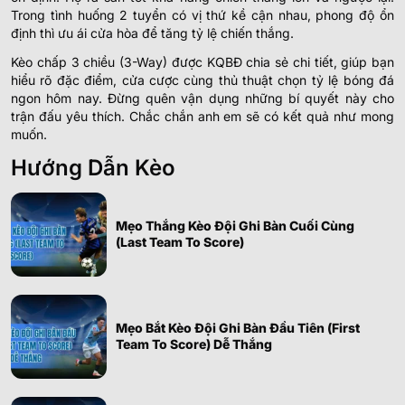
Trong tình huống 2 tuyển có vị thứ kề cận nhau, phong độ ổn
định thì ưu ái cửa hòa để tăng tỷ lệ chiến thắng.
Kèo chấp 3 chiều (3-Way) được KQBĐ chia sẻ chi tiết, giúp bạn
hiểu rõ đặc điểm, cửa cược cùng thủ thuật chọn tỷ lệ bóng đá
ngon hôm nay. Đừng quên vận dụng những bí quyết này cho
trận đấu yêu thích. Chắc chắn anh em sẽ có kết quả như mong
muốn.
Hướng Dẫn Kèo
Mẹo Thắng Kèo Đội Ghi Bàn Cuối Cùng
(Last Team To Score)
Mẹo Bắt Kèo Đội Ghi Bàn Đầu Tiên (First
Team To Score) Dễ Thắng