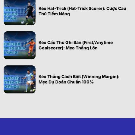
Kèo Hat-Trick (Hat-Trick Scorer): Cược Cầu
Thủ Tiềm Năng
Kèo Cầu Thủ Ghi Bàn (First/Anytime
Goalscorer): Mẹo Thắng Lớn
Kèo Thắng Cách Biệt (Winning Margin):
Mẹo Dự Đoán Chuẩn 100%