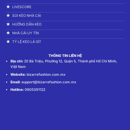
LIVESCORE
SOI KÈO NHÀ CÁI
HƯỚNG DẪN KÈO
NHÀ CÁI UY TÍN
TỶ LỆ KÈO LÀ GÌ?
THÔNG TIN LIÊN HỆ
Địa chỉ:
20 Bà Triệu, Phường 12, Quận 5, Thành phố Hồ Chí Minh,
Việt Nam
Website:
bizarrefashion.com.mx
Email:
support@bizarrefashion.com.mx
Hotline:
0905391122