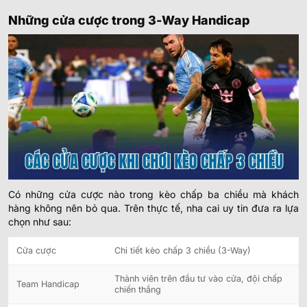
Những cửa cược trong 3-Way Handicap
Có những cửa cược nào trong kèo chấp ba chiều mà khách
hàng không nên bỏ qua. Trên thực tế, nha cai uy tin đưa ra lựa
chọn như sau:
Cửa cược
Chi tiết kèo chấp 3 chiều (3-Way)
Thành viên trên đầu tư vào cửa, đội chấp
Team Handicap
chiến thắng