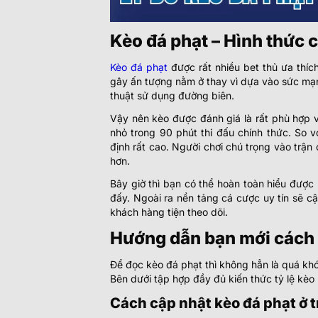
Kèo đá phạt – Hình thức 
Kèo đá phạt
được rất nhiều bet thủ ưa thí
gây ấn tượng nằm ở thay vì dựa vào sức mạnh
thuật sử dụng đường biên.
Vậy nên kèo được đánh giá là rất phù hợp vớ
nhỏ trong 90 phút thi đấu chính thức. So vớ
định rất cao. Người chơi chú trọng vào trận 
hơn.
Bây giờ thì bạn có thể hoàn toàn hiểu được 
đấy. Ngoài ra nền tảng cá cược uy tín sẽ cậ
khách hàng tiện theo dõi.
Hướng dẫn bạn mới cách 
Để đọc kèo đá phạt thì không hẳn là quá khó
Bên dưới tập hợp đầy đủ kiến thức tỷ lệ kèo
Cách cập nhật kèo đá phạt ở t