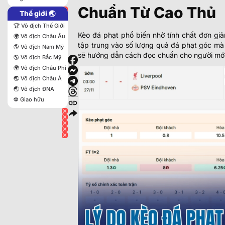
Chuẩn Từ Cao Thủ
Thế giới 🌏
🏆 Vô địch Thế Giới
Kèo đá phạt phổ biến nhờ tính chất đơn gi
🌍️ Vô địch Châu Âu
tập trung vào số lượng quả đá phạt góc mà
🌎️️ Vô địch Nam Mỹ
sẽ hướng dẫn cách đọc chuẩn cho người mới
🌎️ Vô địch Bắc Mỹ
🌍️️ Vô địch Châu Phi
🌏️️ Vô địch Châu Á
🌏️️ Vô địch ĐNA
⚽️️️ Giao hữu