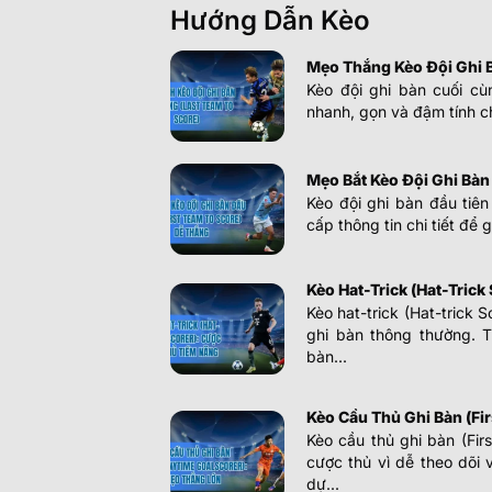
Hướng Dẫn Kèo
Mẹo Thắng Kèo Đội Ghi 
Kèo đội ghi bàn cuối cù
nhanh, gọn và đậm tính ch
Mẹo Bắt Kèo Đội Ghi Bàn
Kèo đội ghi bàn đầu tiê
cấp thông tin chi tiết để
Kèo Hat-Trick (Hat-Tric
Kèo hat-trick (Hat-trick
ghi bàn thông thường. T
bàn...
Kèo Cầu Thủ Ghi Bàn (Fi
Kèo cầu thủ ghi bàn (Fir
cược thủ vì dễ theo dõi 
dự...