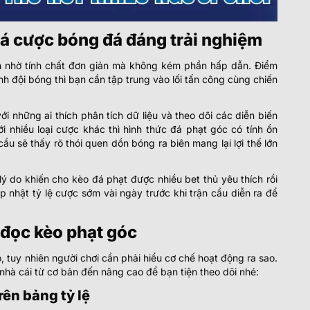
cá cược bóng đá đáng trải nghiệm
ch nhờ tính chất đơn giản mà không kém phần hấp dẫn. Điểm
 đội bóng thì bạn cần tập trung vào lối tấn công cùng chiến
i những ai thích phân tích dữ liệu và theo dõi các diễn biến
i nhiều loại cược khác thì hình thức đá phạt góc có tính ổn
cầu sẽ thấy rõ thói quen dồn bóng ra biên mang lại lợi thế lớn
lý do khiến cho kèo đá phạt được nhiều bet thủ yêu thích rồi
p nhật tỷ lệ cược sớm vài ngày trước khi trận cầu diễn ra để
đọc kèo phạt góc
, tuy nhiên người chơi cần phải hiểu cơ chế hoạt động ra sao.
 nhà cái từ cơ bản đến nâng cao để bạn tiện theo dõi nhé:
rên bảng tỷ lệ