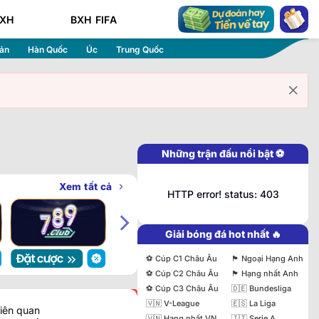
BXH
BXH FIFA
ản
Hàn Quốc
Úc
Trung Quốc
Những trận đấu nổi bật ⚽️
Xem tất cả
HTTP error! status: 403
Giải bóng đá hot nhất 🔥
⚽️ Cúp C1 Châu Âu
🏴󠁧󠁢󠁥󠁮󠁧󠁿 Ngoại Hạng Anh
⚽️ Cúp C2 Châu Âu
🏴󠁧󠁢󠁥󠁮󠁧󠁿 Hạng nhất Anh
⚽️ Cúp C3 Châu Âu
🇩🇪 Bundesliga
🇻🇳 V-League
🇪🇸 La Liga
liên quan
🇻🇳 Hạng nhất VN
🇮🇹 Serie A