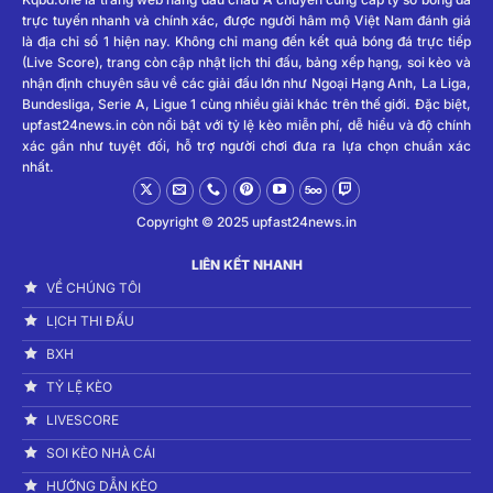
trực tuyến nhanh và chính xác, được người hâm mộ Việt Nam đánh giá
là địa chỉ số 1 hiện nay. Không chỉ mang đến kết quả bóng đá trực tiếp
(Live Score), trang còn cập nhật lịch thi đấu, bảng xếp hạng, soi kèo và
nhận định chuyên sâu về các giải đấu lớn như Ngoại Hạng Anh, La Liga,
Bundesliga, Serie A, Ligue 1 cùng nhiều giải khác trên thế giới. Đặc biệt,
upfast24news.in còn nổi bật với tỷ lệ kèo miễn phí, dễ hiểu và độ chính
xác gần như tuyệt đối, hỗ trợ người chơi đưa ra lựa chọn chuẩn xác
nhất.
Copyright © 2025 upfast24news.in
LIÊN KẾT NHANH
VỀ CHÚNG TÔI
LỊCH THI ĐẤU
BXH
TỶ LỆ KÈO
LIVESCORE
SOI KÈO NHÀ CÁI
HƯỚNG DẪN KÈO