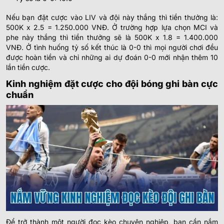
Nếu bạn đặt cược vào LIV và đội này thắng thì tiền thưởng là:
500K x 2.5 = 1.250.000 VNĐ. Ở trường hợp lựa chọn MCI và
phe này thắng thì tiền thưởng sẽ là 500K x 1.8 = 1.400.000
VNĐ. Ở tình huống tỷ số kết thúc là 0-0 thì mọi người chơi đều
được hoàn tiền và chỉ những ai dự đoán 0-0 mới nhận thêm 10
lần tiền cược.
Kinh nghiệm đặt cược cho đội bóng ghi bàn cực
chuẩn
Để trở thành một người đọc kèo chuyên nghiệp, bạn cần nắm