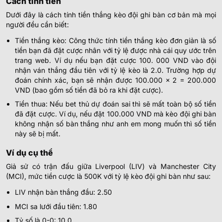
Cách tính tiền
Dưới đây là cách tính tiền thắng kèo đội ghi bàn cơ bản mà mọi
người đều cần biết:
Tiền thắng kèo: Công thức tính tiền thắng kèo đơn giản là số
tiền bạn đã đặt cược nhân với tỷ lệ được nhà cái quy ước trên
trang web. Ví dụ nếu bạn đặt cược 100. 000 VND vào đội
nhận ván thắng đầu tiên với tỷ lệ kèo là 2.0. Trường hợp dự
đoán chính xác, bạn sẽ nhận được 100.000 x 2 = 200.000
VND (bao gồm số tiền đã bỏ ra khi đặt cược).
Tiền thua: Nếu bet thủ dự đoán sai thì sẽ mất toàn bộ số tiền
đã đặt cược. Ví dụ, nếu đặt 100.000 VND mà kèo đội ghi bàn
không nhận số bàn thắng như anh em mong muốn thì số tiền
này sẽ bị mất.
Ví dụ cụ thể
Giả sử có trận đấu giữa Liverpool (LIV) và Manchester City
(MCI), mức tiền cược là 500K với tỷ lệ kèo đội ghi bàn như sau:
LIV nhận bàn thắng đầu: 2.50
MCI sa lưới đầu tiên: 1.80
Tỷ số là 0-0: 10.0