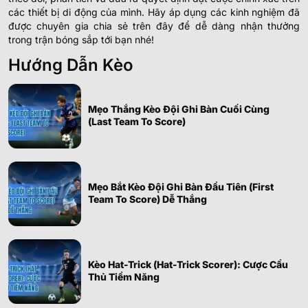
các thiết bị di động của mình. Hãy áp dụng các kinh nghiệm đã
được chuyên gia chia sẻ trên đây để dễ dàng nhận thưởng
trong trận bóng sắp tới bạn nhé!
Hướng Dẫn Kèo
Mẹo Thắng Kèo Đội Ghi Bàn Cuối Cùng
(Last Team To Score)
Mẹo Bắt Kèo Đội Ghi Bàn Đầu Tiên (First
Team To Score) Dễ Thắng
Kèo Hat-Trick (Hat-Trick Scorer): Cược Cầu
Thủ Tiềm Năng