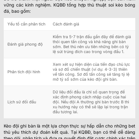
vững các kinh nghiệm. KQBĐ tổng hợp thủ thuật soi kèo bóng
đá, bao gồm:
Yếu tố cần phân tích
Cách đánh giá
Kiểm tra 5-7 trận đấu gần đây để đánh giá
thói quen tấn công và khả năng ghi bàn
Đánh giá phong độ
sớm. Bet thủ nên ưu tiên những bên có tỷ
lệ sút trúng đích cao trong vòng đấu 1.
Xem xét sự hiện diện của tiền đạo chủ lực
và sơ đồ chiến thuật (ví dụ: 4-3-3) thiên
Phân tích đội hình
về tấn công. Sơ đồ tấn công sẽ tăng tỷ lệ
mở tỷ số sớm của kèo đội ghi bàn.
Dữ liệu đối đầu là chỉ số quan trọng để
xác định phong cách nhập cuộc của hai
Lịch sử đối đầu
đội. Nếu đội A thường ghi bàn trước B thì
xu hướng này có thể sẽ lặp lại trong trận
đấu tương lai.
Kèo đội ghi bàn là một lựa chọn thực sự hấp dẫn cho những bet
thủ yêu thích dự đoán kết quả. Tại KQBĐ, bạn có thể dễ dàng
theo dõi, phân tích và đưa ra quyết định đặt cược chính xác trên